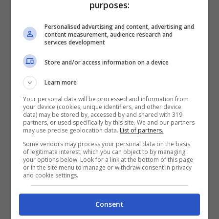
purposes:
identifica a Dio. Abbiamo sempre avuto un
rapporto normale, non era facile giocare con lui
Personalised advertising and content, advertising and
perché lui rompe le scatole. Io ho un carattere
content measurement, audience research and
più forte del suo, ecco perché non l’ho sofferto
services development
più di tanto.
Store and/or access information on a device
Learn more
Your personal data will be processed and information from
your device (cookies, unique identifiers, and other device
data) may be stored by, accessed by and shared with 319
partners, or used specifically by this site. We and our partners
may use precise geolocation data.
List of partners.
Some vendors may process your personal data on the basis
of legitimate interest, which you can object to by managing
your options below. Look for a link at the bottom of this page
or in the site menu to manage or withdraw consent in privacy
and cookie settings.
Consent
L’addio di Ibrahimovic all’Inter nel 2009-10 ci ha
aiutato a vincere la Champions, Milito, Eto’o e