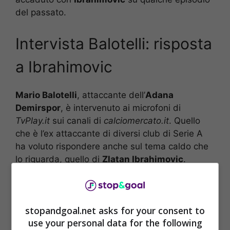
del passato.
Intervista Balotelli: risposta
a Ibrahimovic
Mario Balotelli
, attaccante dell’
Adana
Demirspor
, è intervenuto ai microfoni di
TvPlay.it
sui canali di
calciomercato.it
. Quello
che è l’ex attaccante di diversi club di Serie A
ha voluto rispondere anche sul tema caldo che
lo riguarda, quello di
Zlatan Ibrahimovic
.
“Strano che Zlatan mi abbia attaccato senza
motivo pubblicamente. Il paragone tra me e
stopandgoal.net asks for your consent to
Leao? L’uscita è stata un po’ stupida. Oramai lui
use your personal data for the following
si è creato questo personaggio in cui si