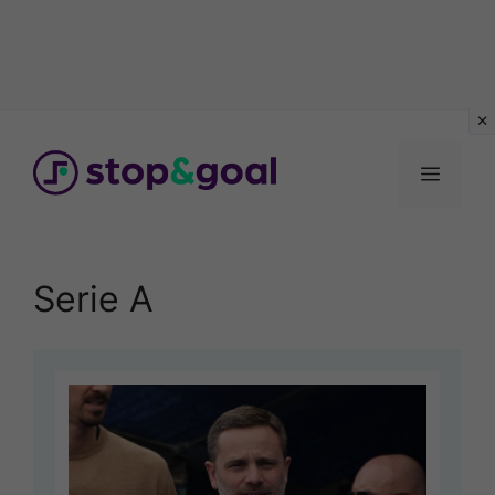
Vai
al
Menu
contenuto
Serie A