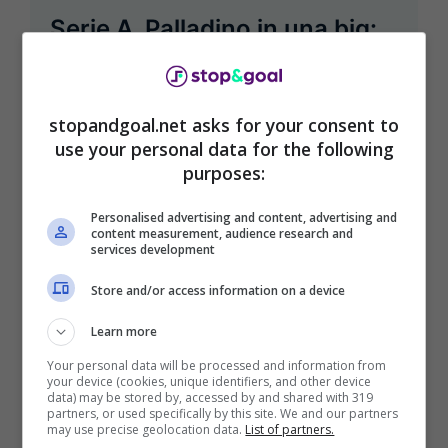
Serie A, Palladino in una big:
colpo di scena e chiaro
indizio
stopandgoal.net asks for your consent to
Maggio 12, 2025
Gaetano Pantaleo
use your personal data for the following
purposes:
Nel futuro di Raffaele Palladino arriva un
importante colpo di scena da questo punto
Personalised advertising and content, advertising and
di vista. C’è un indizio che può ...
content measurement, audience research and
services development
Leggi Tutto
Store and/or access information on a device
Learn more
Your personal data will be processed and information from
your device (cookies, unique identifiers, and other device
data) may be stored by, accessed by and shared with 319
partners, or used specifically by this site. We and our partners
may use precise geolocation data.
List of partners.