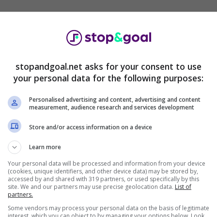
b italiani cercare colpi a parametro zero, viste le
accia ai difensori è divenuta, sotto questo profilo,
parato sulla sua pelle questa lezione
, con la
eritosi gratuitamente al PSG. Ecco allora che la
stopandgoal.net asks for your consent to use
essa strategia per beffare le altre contendenti.
your personal data for the following purposes:
che ha forte necessità di rimpinguare il suo
Personalised advertising and content, advertising and content
della BBC, sancito dall’addio di Bonucci qualche
measurement, audience research and services development
almente passa da Danilo, Bremer e Gatti. Il
Store and/or access information on a device
are bene, ma serve ancora qualche puntello,
 di Alex Sandro a fine stagione.
Learn more
Your personal data will be processed and information from your device
finale per il difensore, ma
(cookies, unique identifiers, and other device data) may be stored by,
accessed by and shared with 319 partners, or used specifically by this
site. We and our partners may use precise geolocation data.
List of
partners.
Some vendors may process your personal data on the basis of legitimate
interest, which you can object to by managing your options below. Look