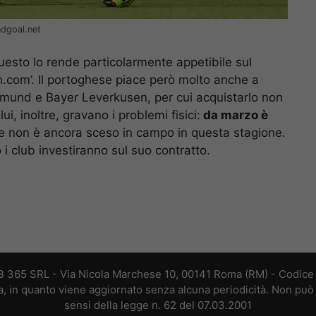
ndgoal.net
questo lo rende particolarmente appetibile sul
.com’. Il portoghese piace però molto anche a
tmund e Bayer Leverkusen, per cui acquistarlo non
i, inoltre, gravano i problemi fisici:
da marzo è
 e non è ancora sceso in campo in questa stagione.
 club investiranno sul suo contratto.
B 365 SRL - Via Nicola Marchese 10, 00141 Roma (RM) - Codice F
a, in quanto viene aggiornato senza alcuna periodicità. Non può 
sensi della legge n. 62 del 07.03.2001