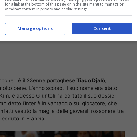
for a link at the bottom of this page or in the site menu to manage or
withdraw consent in privacy and cookie settings.
Manage options
Consent
ianconeri è il 23enne portoghese
Tiago Djalò
,
a molto bene. L’anno scorso, il suo nome era stato
im, e adesso Giuntoli ha portato il suo dossier
 detto l’Inter è in vantaggio sul giocatore, che
nfatti vestito la maglia delle giovanili rossonere tra
e ceduto in Francia.