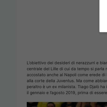
L’obiettivo dei desideri di nerazzurri e b
centrale del Lille di cui da tempo si parl
accostato anche al Napoli come erede di K
alla corte della Juventus. Ma come abbiamo
peraltro è un ex milanista. Tiago Djalò ha i
il gennaio e l’agosto 2019, prima di esser