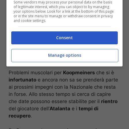
Some vendors may process your personal data on the basis
of legitimate interest, which you can object to by managing
your options below. Look for a link at the bottom of this page
or in the site menu to manage or withdraw consent in privacy
and cookie settings.
Consent
Manage options
Problemi muscolari per
Koopmeiners
che si è
infortunato
e ancora non sa se prenderà parte
ai prossimi impegni con la Nazionale che resta
in forse. Allo stesso tempo si cerca di capire
che date possono essere stabilite per il
rientro
del giocatore dell’
Atalanta
e i
tempi di
recupero
.