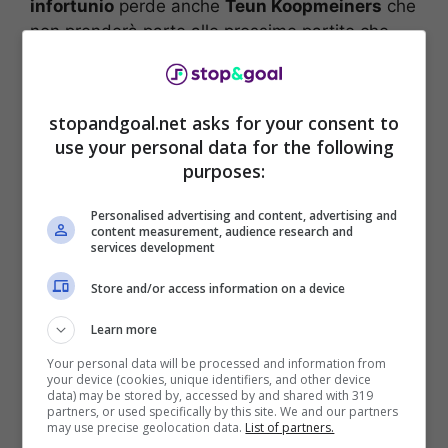
infortunio
perde anche
Teun Koopmeiners
che
non prenderà parte alle prossime partite che
l’
Olanda
quasi sicuramente. Due sfide decisive
per il girone di qualificazione agli Europei 2024
dove si giocherà contro la Francia e la Grecia.
stopandgoal.net asks for your consent to
use your personal data for the following
Sarà il ct Ronald
Koeman
a decidere con lo
purposes:
staff medico e lo stesso
Koopmeiners
se
essere rischiato e giocare le prossime partite da
Personalised advertising and content, advertising and
infortunato
. Le
condizioni
del giocatore al
content measurement, audience research and
services development
momento non sembrano essere delle migliori e
presto ci saranno delle novità.
Store and/or access information on a device
Learn more
Rientro Koopmeiners: i
Your personal data will be processed and information from
tempi di recupero
your device (cookies, unique identifiers, and other device
data) may be stored by, accessed by and shared with 319
partners, or used specifically by this site. We and our partners
may use precise geolocation data.
List of partners.