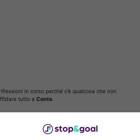
flessioni in corso perché c’è qualcosa che non
ffidare tutto a
Conte
.
ub ci pensa
rto a nessuna squadra. L’idea resta sempre quella