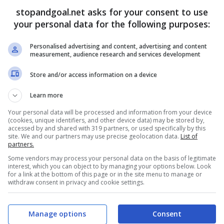
stagione visto che c’è la volontà di provare a
stopandgoal.net asks for your consent to use
tesso tempo c’è la voglia di rientrare il prima
your personal data for the following purposes:
e non è da escludere che, in caso di offerta giusta,
orno in panchina. Ad oggi, comunque, nulla è certo e
Personalised advertising and content, advertising and content
ere le prossime ore per avere un quadro più
measurement, audience research and services development
Store and/or access information on a device
Learn more
Your personal data will be processed and information from your device
(cookies, unique identifiers, and other device data) may be stored by,
accessed by and shared with 319 partners, or used specifically by this
site. We and our partners may use precise geolocation data.
List of
partners.
Some vendors may process your personal data on the basis of legitimate
interest, which you can object to by managing your options below. Look
for a link at the bottom of this page or in the site menu to manage or
withdraw consent in privacy and cookie settings.
Manage options
Consent
hester United
non è assolutamente convinto da