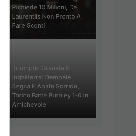
Richiede 10 Milioni, De
Laurentiis Non Pronto A
Fare Sconti
Triumpho Granata In
Inghilterra: Dembélé
Segna E Abate Sorride,
Torino Batte Burnley 1-0 In
Amichevole