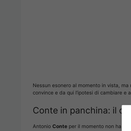
Nessun esonero al momento in vista, ma ri
convince e da qui l’ipotesi di cambiare e a
Conte in panchina: il cl
Antonio
Conte
per il momento non ha ape