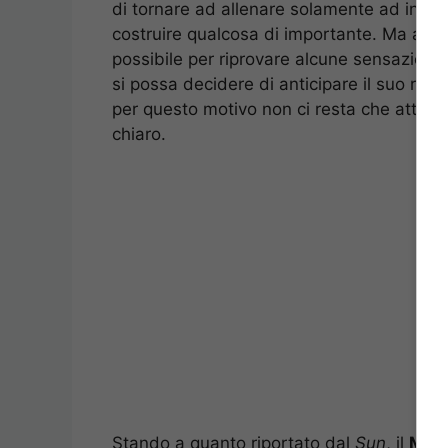
di tornare ad allenare solamente ad inizio 
costruire qualcosa di importante. Ma allo s
possibile per riprovare alcune sensazioni 
si possa decidere di anticipare il suo rit
per questo motivo non ci resta che attend
chiaro.
Stando a quanto riportato dal
Sun
, il
Manc