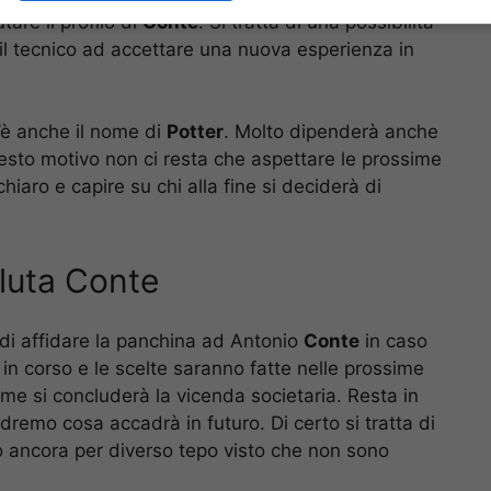
are il profilo di
Conte
. Si tratta di una possibilità
il tecnico ad accettare una nuova esperienza in
’è anche il nome di
Potter
. Molto dipenderà anche
uesto motivo
non ci resta che aspettare le prossime
iaro e capire su chi alla fine si deciderà di
luta Conte
i affidare la panchina ad Antonio
Conte
in caso
o in corso e le scelte saranno fatte nelle prossime
e si concluderà la vicenda societaria. Resta in
remo cosa accadrà in futuro. Di certo si tratta di
o ancora per diverso tepo visto che non sono