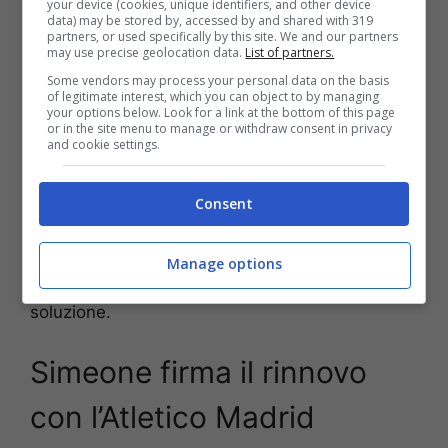
your device (cookies, unique identifiers, and other device
Pian piano sta rigenerando il suo rapporto con il
data) may be stored by, accessed by and shared with 319
popolo biancorosso e sta facendo rivivere
partners, or used specifically by this site. We and our partners
may use precise geolocation data.
List of partners.
grandi emozioni con i “suoi ragazzi” a tutti i
Some vendors may process your personal data on the basis
tifosi.
of legitimate interest, which you can object to by managing
your options below. Look for a link at the bottom of this page
or in the site menu to manage or withdraw consent in privacy
E ora il
futuro di Simeone all’Atletico Madrid
and cookie settings.
può cambiare. Ha un
contratto in scadenza al
30 giugno 2024
e in queste settimane si sta
Consent
cercando già di definire con certezza cosa
succederà. Firmare per l’Inter è impossibile,
visto che i nerazzurri hanno da poco confermato
Manage options
Inzaghi con il rinnovo, e allora va trovata un’altra
soluzione.
Simeone firma il rinnovo
con l’Atletico Madrid