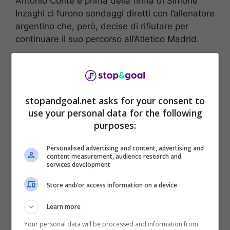
Antonio Conte e prima della firma di Simone
Inzaghi ci furono sondaggi diretti con l’allenatore
argentino che, però, decise di rifiutare per
continuare il suo percorso all’Atletico Madrid.
stopandgoal.net asks for your consent to
use your personal data for the following
purposes:
Personalised advertising and content, advertising and
content measurement, audience research and
services development
Store and/or access information on a device
Con il club spagnolo ha continuato a fare grandi
Learn more
cose, anche se ultimamente ci sono state
moltissime difficoltà e tante sirene di addio.
Your personal data will be processed and information from