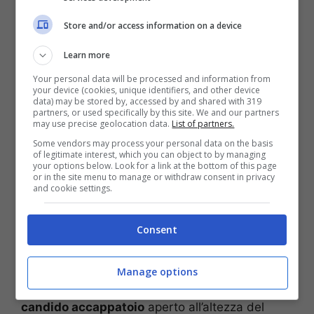
Store and/or access information on a device
Learn more
Your personal data will be processed and information from
your device (cookies, unique identifiers, and other device
data) may be stored by, accessed by and shared with 319
partners, or used specifically by this site. We and our partners
may use precise geolocation data.
List of partners.
Some vendors may process your personal data on the basis
of legitimate interest, which you can object to by managing
your options below. Look for a link at the bottom of this page
or in the site menu to manage or withdraw consent in privacy
and cookie settings.
Elisabetta Canalis troppo bollente: in accappatoio è da urlo
(Instagram) – Stopandgoal.net
Consent
In occasione di uno shooting
fotografico in
quel di Roma, la Canalis ha messo in mostra
tutta la sua straordinaria sensualità. Ed in una
Manage options
foto in particolare, dove
è ricoperta solo da un
candido accappatoio
aperto all’altezza del