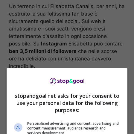
Un terreno in cui Elisabetta Canalis, per anni, ha
costruito la sua foltissima fan base è
sicuramente quello dei social. Sul web è
amatissima e i suoi scatti vengono presi
letteralmente d’assalto in ogni occasione
possibile. Su
Instagram
Elisabetta può contare
ben 3,5 milioni di followers
che nelle scorse
ore ha deliziato con un’istantanea davvero
incredibile.
stopandgoal.net asks for your consent to
use your personal data for the following
purposes:
Personalised advertising and content, advertising and
content measurement, audience research and
services development