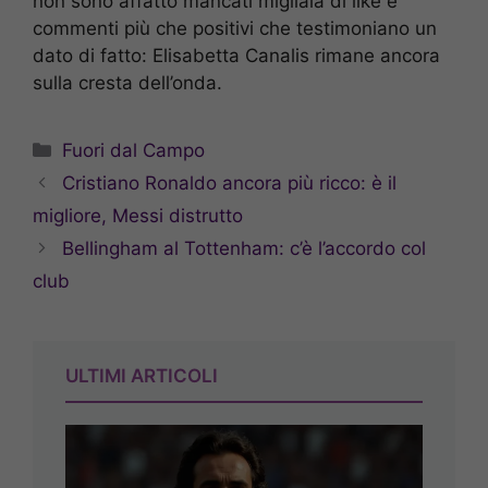
non sono affatto mancati migliaia di like e
commenti più che positivi che testimoniano un
dato di fatto: Elisabetta Canalis rimane ancora
sulla cresta dell’onda.
Categorie
Fuori dal Campo
Cristiano Ronaldo ancora più ricco: è il
migliore, Messi distrutto
Bellingham al Tottenham: c’è l’accordo col
club
ULTIMI ARTICOLI