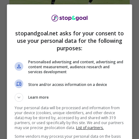
Real Madrid, Guirassy e Osimhen nel mirino (AnsaFoto) – Stop
And Goal
stopandgoal.net asks for your consent to
use your personal data for the following
purposes:
Personalised advertising and content, advertising and
content measurement, audience research and
services development
Store and/or access information on a device
Learn more
Your personal data will be processed and information from
your device (cookies, unique identifiers, and other device
data) may be stored by, accessed by and shared with 319
Si tratta di Serhou Guirassy e Victor Osimhen
,
partners, or used specifically by this site. We and our partners
may use precise geolocation data.
List of partners.
due dei talenti più ambiti del panorama
Some vendors may process your personal data on the basis
internazionale. Il centravanti francese