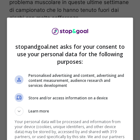
problema muscolare in queste ultime settimane
di campionato che lo hanno tenuto fuori dai
giochi con molta sofferenza.
stopandgoal.net asks for your consent to
use your personal data for the following
purposes:
Personalised advertising and content, advertising and
content measurement, audience research and
services development
Store and/or access information on a device
Learn more
La risposta dagli esami strumentali di Ciro
Immobile è finalmente arrivata e tranquillizza,
Your personal data will be processed and information from
your device (cookies, unique identifiers, and other device
per quanto possibile, sia il calciatore che Sarri.
data) may be stored by, accessed by and shared with 319
partners, or used specifically by this site. We and our partners
Oggi farà nuovi test definitivi per poi capire se