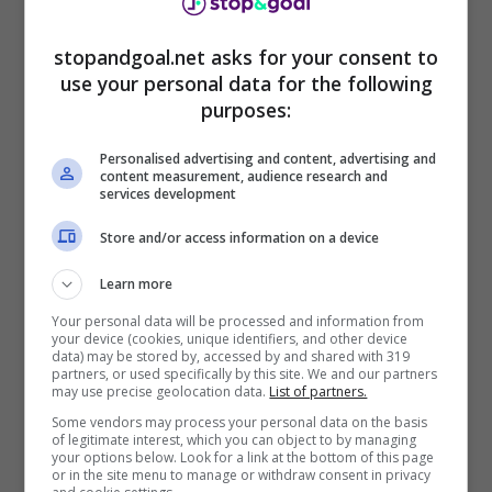
capacità di leggere le partite e semplificarle per
chi le gioca, con indicazioni chiare e coraggio
stopandgoal.net asks for your consent to
sui cambi. Terzo: credibilità interna. Conosce il
use your personal data for the following
club, la città, le attese. Sa quando accelerare e
purposes:
quando proteggere. In un calcio che brucia in
fretta, questa è già metà del lavoro.
Personalised advertising and content, advertising and
content measurement, audience research and
services development
Cosa cambia sul fronte
Store and/or access information on a device
acquisitions
Learn more
Se il
rinnovo
verrà firmato — a oggi manca
Your personal data will be processed and information from
your device (cookies, unique identifiers, and other device
l’annuncio ufficiale — il club spingerà su
data) may be stored by, accessed by and shared with 319
scouting
mirato in Italia e in due mercati esteri
partners, or used specifically by this site. We and our partners
may use precise geolocation data.
List of partners.
dove l’Inter ha canali solidi: balcanico e
Some vendors may process your personal data on the basis
sudamericano. Obiettivo: anticipare
of legitimate interest, which you can object to by managing
concorrenza e costruire valore. Si parla di
your options below. Look for a link at the bottom of this page
or in the site menu to manage or withdraw consent in privacy
contratti sostenibili, bonus legati a presenze e