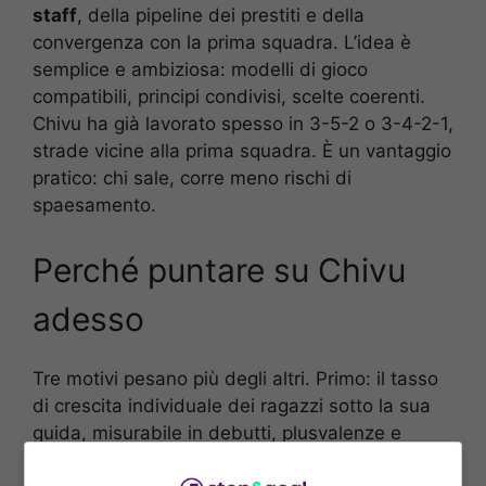
staff
, della pipeline dei prestiti e della
convergenza con la prima squadra. L’idea è
semplice e ambiziosa: modelli di gioco
compatibili, principi condivisi, scelte coerenti.
Chivu ha già lavorato spesso in 3-5-2 o 3-4-2-1,
strade vicine alla prima squadra. È un vantaggio
pratico: chi sale, corre meno rischi di
spaesamento.
Perché puntare su Chivu
adesso
Tre motivi pesano più degli altri. Primo: il tasso
di crescita individuale dei ragazzi sotto la sua
guida, misurabile in debutti, plusvalenze e
impatto nelle categorie superiori. Secondo: la