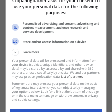
stopandgoal.net asks for your consent to
semifinali, la finale, i colpi di genio che restano.
use your personal data for the following
purposes:
Oltre l’ironia: come si
Personalised advertising and content, advertising and
guarda il torneo in Italia
content measurement, audience research and
services development
È una fruizione a elastico. Gruppi WhatsApp che
Store and/or access information on a device
rimbalzano highlights. Televisori accesi
Learn more
all’ultimo, solo per le grandi notti. Album
Panini
completati lo stesso, magari scambiando
Your personal data will be processed and information from
your device (cookies, unique identifiers, and other device
figurine al mercato rionale. Un occhio alla
Serie
data) may be stored by, accessed by and shared with 319
partners, or used specifically by this site. We and our partners
A
: se un giocatore del tuo club brilla con un’altra
may use precise geolocation data.
List of partners.
maglia, lo senti un po’ tuo. E poi c’è l’economia
Some vendors may process your personal data on the basis
minuta del tifo: la birra spillata solo quando vale
of legitimate interest, which you can object to by managing
la pena, i maxischermi montati per le partite
your options below. Look for a link at the bottom of this page
or in the site menu to manage or withdraw consent in privacy
“che contano”, i pronostici tra colleghi che
and cookie settings.
tengono viva la conversazione.