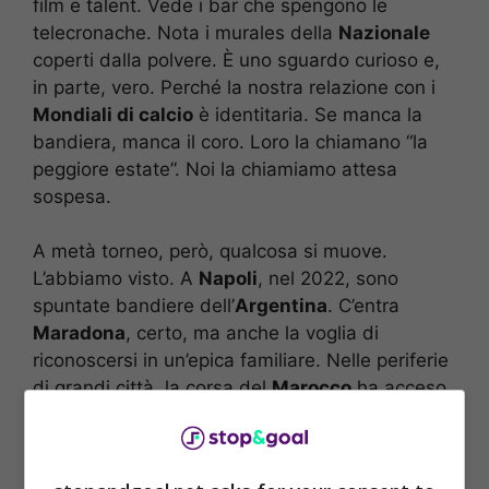
film e talent. Vede i bar che spengono le
telecronache. Nota i murales della
Nazionale
coperti dalla polvere. È uno sguardo curioso e,
in parte, vero. Perché la nostra relazione con i
Mondiali di calcio
è identitaria. Se manca la
bandiera, manca il coro. Loro la chiamano “la
peggiore estate”. Noi la chiamiamo attesa
sospesa.
A metà torneo, però, qualcosa si muove.
L’abbiamo visto. A
Napoli
, nel 2022, sono
spuntate bandiere dell’
Argentina
. C’entra
Maradona
, certo, ma anche la voglia di
riconoscersi in un’epica familiare. Nelle periferie
di grandi città, la corsa del
Marocco
ha acceso
comunità intere. Bambini con la maglia di
Messi
o
Mbappé
hanno riempito cortili e oratori. E sui
nostri schermi, alla fine, si fa strada il meglio: le