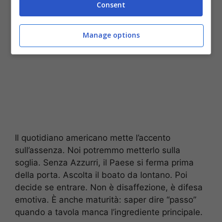
Consent
Manage options
Il quotidiano americano mette l’accento
sull’assenza. Noi potremmo metterlo sulla
soglia. Senza Azzurri, il Paese si ferma prima
della porta. Ascolta il boato da lontano. Poi
decide se entrare. Non è disaffezione, è difesa
emotiva. È anche maturità: saper dire “passo”
quando a tavola manca l’ingrediente principale.