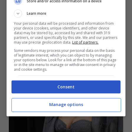
Store and/or access information on a device
da Jovana è maestosa quanto lo è la sua
bellezza ed i suoi fan hanno decisamente
Learn more
apprezzato l’update, tanto che è stato
Your personal data will be processed and information from
impossibile determinare il nuovo di likes ricevuti
your device (cookies, unique identifiers, and other device
data) may be stored by, accessed by and shared with 319
dal post.
partners, or used specifically by this site. We and our partners
may use precise geolocation data.
List of partners.
Some vendors may process your personal data on the basis
of legitimate interest, which you can object to by managing
your options below. Look for a link at the bottom of this page
or in the site menu to manage or withdraw consent in privacy
and cookie settings.
Consent
Manage options