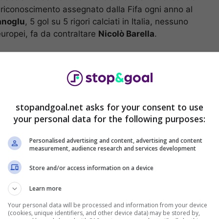
, riconoscimento assegnato dalla Fifa ogni anno al
anoglu
, 5 gol su 5 rigori calciati in Italia, nessuno
europei, fa da contraltare
Nicolò Barella
.
stopandgoal.net asks for your consent to use
your personal data for the following purposes:
Personalised advertising and content, advertising and content
measurement, audience research and services development
Store and/or access information on a device
 stonata nell’orchestra diretta da
Simone Inzaghi
.
Learn more
arotta
non si fasciano la testa dal momento che
Your personal data will be processed and information from your device
(cookies, unique identifiers, and other device data) may be stored by,