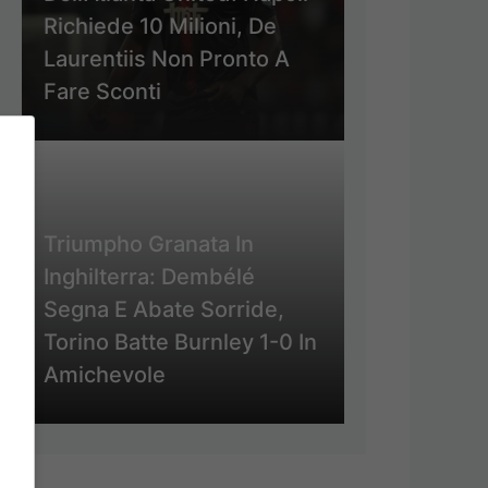
Richiede 10 Milioni, De
Laurentiis Non Pronto A
Fare Sconti
Triumpho Granata In
Inghilterra: Dembélé
Segna E Abate Sorride,
Torino Batte Burnley 1-0 In
Amichevole