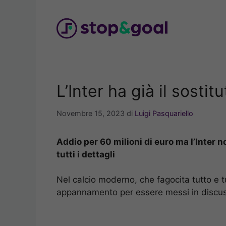
Vai
al
contenuto
L’Inter ha già il sostit
Novembre 15, 2023
di
Luigi Pasquariello
Addio per 60 milioni di euro ma l’Inter no
tutti i dettagli
Nel calcio moderno, che fagocita tutto e t
appannamento per essere messi in discussio