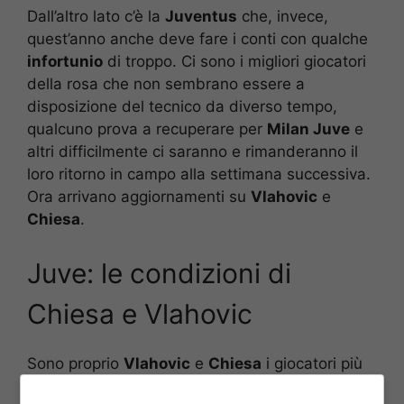
Dall’altro lato c’è la
Juventus
che, invece,
quest’anno anche deve fare i conti con qualche
infortunio
di troppo. Ci sono i migliori giocatori
della rosa che non sembrano essere a
disposizione del tecnico da diverso tempo,
qualcuno prova a recuperare per
Milan Juve
e
altri difficilmente ci saranno e rimanderanno il
loro ritorno in campo alla settimana successiva.
Ora arrivano aggiornamenti su
Vlahovic
e
Chiesa
.
Juve: le condizioni di
Chiesa e Vlahovic
Sono proprio
Vlahovic
e
Chiesa
i giocatori più
attenzionati in queste settimane dopo le ultime