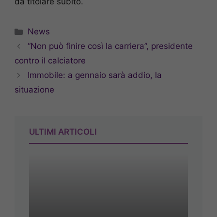
da titolare subito.
Categorie
News
“Non può finire così la carriera”, presidente
contro il calciatore
Immobile: a gennaio sarà addio, la
situazione
ULTIMI ARTICOLI