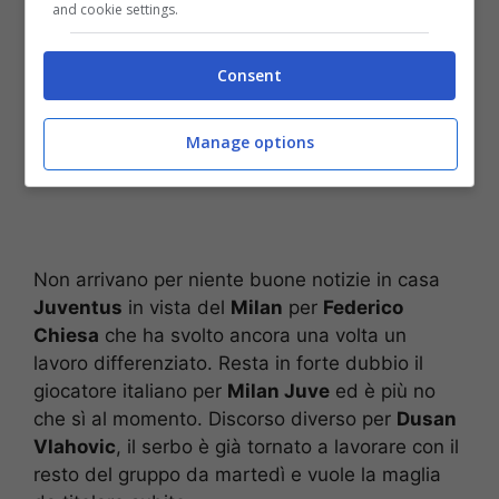
and cookie settings.
Consent
Manage options
Non arrivano per niente buone notizie in casa
Juventus
in vista del
Milan
per
Federico
Chiesa
che ha svolto ancora una volta un
lavoro differenziato. Resta in forte dubbio il
giocatore italiano per
Milan Juve
ed è più no
che sì al momento. Discorso diverso per
Dusan
Vlahovic
, il serbo è già tornato a lavorare con il
resto del gruppo da martedì e vuole la maglia