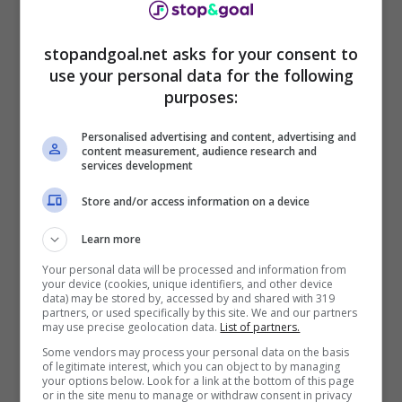
partite di campionato che hanno saltato per vari
problemi importanti che tormentano i giocatori
da diverso tempo. C’è da capire ora quello che
stopandgoal.net asks for your consent to
potrà succedere nelle prossime ore riguardo la
use your personal data for the following
scelta di
Allegri
per la partita
Milan Juventus
.
purposes:
Personalised advertising and content, advertising and
Saranno determinati i segnali direttamente da
content measurement, audience research and
parte di
Chiesa
e
Vlahovic
sulle loro
services development
condizioni
. Ci saranno ancora altri allenamenti
Store and/or access information on a device
alla Continassa per capire a che punto sono i
recuperi per i
rientri
dei due giocatori
Learn more
biancoenri sul terreno di gioco.
Your personal data will be processed and information from
your device (cookies, unique identifiers, and other device
Milan Juve: Vlahovic c’è,
data) may be stored by, accessed by and shared with 319
partners, or used specifically by this site. We and our partners
may use precise geolocation data.
List of partners.
Chiesa in forte dubbio
Some vendors may process your personal data on the basis
of legitimate interest, which you can object to by managing
your options below. Look for a link at the bottom of this page
or in the site menu to manage or withdraw consent in privacy