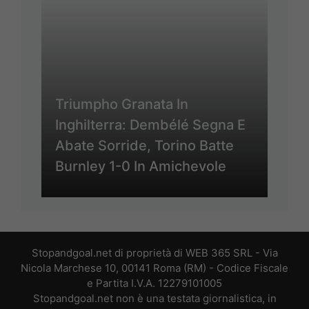
Triumpho Granata In
Inghilterra: Dembélé Segna E
Abate Sorride, Torino Batte
Burnley 1-0 In Amichevole
Stopandgoal.net di proprietà di WEB 365 SRL - Via
Nicola Marchese 10, 00141 Roma (RM) - Codice Fiscale
e Partita I.V.A. 12279101005
Stopandgoal.net non è una testata giornalistica, in