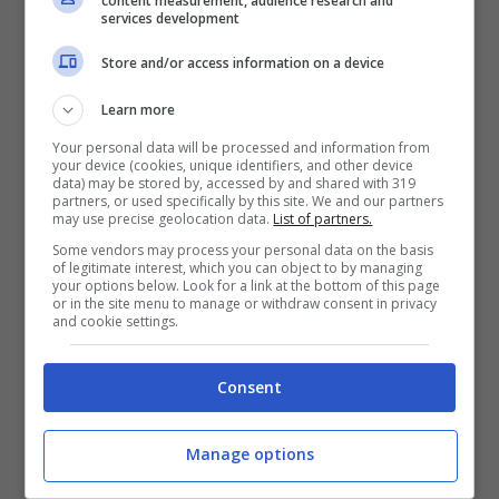
content measurement, audience research and
Queste le parole di
Mourinho sull’infortunato
services development
Smalling
:
“Non sono la persona ideale per
Store and/or access information on a device
spiegare nel dettaglio cos’ha avuto. Quello che
ho capito io dai dottori e da qualche
Learn more
conoscenza mia è che è un infortunio che
Your personal data will be processed and information from
provoca dolore, poi qualche volta è difficile
your device (cookies, unique identifiers, and other device
lavorare col dolore e resistere al dolore, anche
data) may be stored by, accessed by and shared with 319
partners, or used specifically by this site. We and our partners
se è un tipo di infortunio dove qualche volta
may use precise geolocation data.
List of partners.
devi tornare in campo col dolore”.
Some vendors may process your personal data on the basis
of legitimate interest, which you can object to by managing
your options below. Look for a link at the bottom of this page
or in the site menu to manage or withdraw consent in privacy
and cookie settings.
Consent
Manage options