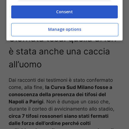
Consent
Scontri a Parigi, striscione dei tifosi del Napoli contro i milanesi
– stopandgoal.net
Manage options
Giornata tesa: quella di ieri
è stata anche una caccia
all’uomo
Dai racconti dei testimoni è stato confermato
come, alla fine,
la Curva Sud Milano fosse a
conoscenza della presenza dei tifosi del
Napoli a Parigi
. Non è dunque un caso che,
durante il corteo di avvicinamento allo stadio,
circa 7 tifosi rossoneri siano stati fermati
dalle forze dell’ordine perché colti