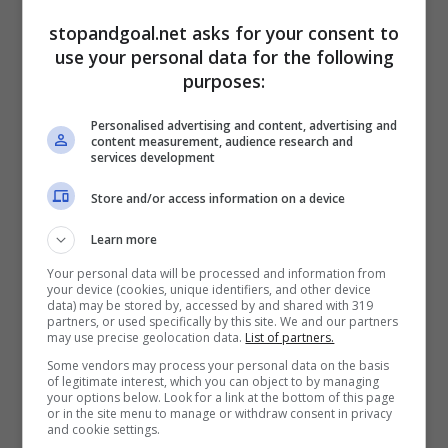
sarà domenica al
Diego Armando
stopandgoal.net asks for your consent to
Maradona
.
Un incontro, quello di ieri, che poi
use your personal data for the following
alla fine tanto casuale non è stato, considerato
purposes:
il fatto che i tifosi partenopei si sono presentati
allo stadio con striscioni provocatori nei
Personalised advertising and content, advertising and
content measurement, audience research and
confronti di quelli rossoneri. Il più gettonato
services development
(nonché l’unico mostrato) recitava: “
Milanista
pezzo di m***a
” (FOTO).
Store and/or access information on a device
Learn more
Your personal data will be processed and information from
your device (cookies, unique identifiers, and other device
data) may be stored by, accessed by and shared with 319
partners, or used specifically by this site. We and our partners
may use precise geolocation data.
List of partners.
Some vendors may process your personal data on the basis
of legitimate interest, which you can object to by managing
your options below. Look for a link at the bottom of this page
or in the site menu to manage or withdraw consent in privacy
and cookie settings.