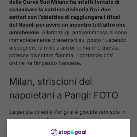
della Curva Sud Milano ha infatti tentato di
scavalcare la barriera divisoria fra i due
settori con l’obiettivo di raggiungere i tifosi
del Napoli per avere un incontro tutt’altro che
amichevole
. Allarmati gli antisommossa si sono
immediatamente presentati sul posto riuscendo
a spegnere la miccia ancor prima che questa
potesse diventare fiamma, riportando così
ordine nell’impianto francese.
Milan, striscioni dei
napoletani a Parigi: FOTO
La partita di ieri a Parigi si è giocata non solo in
campo, ma anche sugli spalti, con
protagoniste le tifoserie di Milan e Napoli, che
si sono date un assaggio di quello che poi