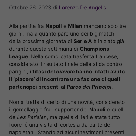
Ottobre 26, 2023
di
Lorenzo De Angelis
Alla partita fra
Napoli
e
Milan
mancano solo tre
giorni, ma a quanto pare uno dei big match
della prossima giornata di
Serie A
è iniziato già
durante questa settimana di
Champions
League
. Nella complicata trasferta francese,
considerato il risultato finale della sfida contro i
parigini,
i tifosi del
diavolo
hanno infatti avuto
il ‘piacere’ di incontrare una fazione di quelli
partenopei presenti al
Parco dei Principi
.
Non si tratta di certo di una novità, considerato
il gemellaggio fra i supporter del
Napoli
e quelli
de
Les Parisien
, ma quella di ieri è stata tutto
fuorché una visita di cortesia da parte dei
napoletani. Stando ad alcuni testimoni presenti