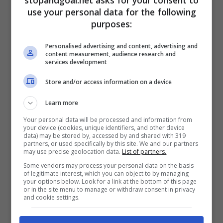
use your personal data for the following
purposes:
Personalised advertising and content, advertising and
content measurement, audience research and
Il percorso di riabilitazione (ANSA) StopandGoal.net
services development
L’assenza di Dybala rappresenta una perdita
Store and/or access information on a device
significativa per la Roma,
considerando il ruolo
Learn more
centrale che l’attaccante ricopre nel sistema di
gioco della squadra. Tuttavia, la decisione di
Your personal data will be processed and information from
your device (cookies, unique identifiers, and other device
procedere con l’intervento chirurgico è stata
data) may be stored by, accessed by and shared with 319
partners, or used specifically by this site. We and our partners
presa nell’ottica di assicurare una soluzione
may use precise geolocation data.
List of partners.
definitiva al problema fisico, evitando così
Some vendors may process your personal data on the basis
possibili recidive che potrebbero
of legitimate interest, which you can object to by managing
compromettere ulteriormente la sua
your options below. Look for a link at the bottom of this page
or in the site menu to manage or withdraw consent in privacy
disponibilità in futuro.​
and cookie settings.
La società capitolina, attraverso il proprio staff