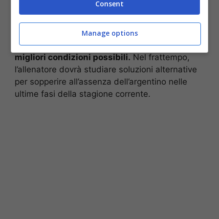
Consent
tecnico e medico, monitorerà attentamente il
progresso del recupero di Dybala,
fornendo
tutto il supporto necessario affinché il
Manage options
giocatore possa tornare in campo nelle
migliori condizioni possibili.
Nel frattempo,
l’allenatore dovrà studiare soluzioni alternative
per sopperire all’assenza dell’argentino nelle
ultime fasi della stagione corrente.​