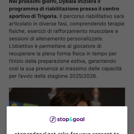
Nei prossimi giorni, Dybala inizierà il
programma di riabilitazione presso il centro
sportivo di Trigoria.
Il percorso riabilitativo sarà
articolato in diverse fasi, comprendendo terapie
fisiche, esercizi di rafforzamento muscolare e
sessioni di allenamento personalizzate.
L’obiettivo è permettere al giocatore di
recuperare la piena forma fisica in tempo per
l’inizio della preparazione estiva, garantendo
così la sua presenza al massimo delle capacità
per l’avvio della stagione 2025/2026.
stopandgoal.net asks for your consent to