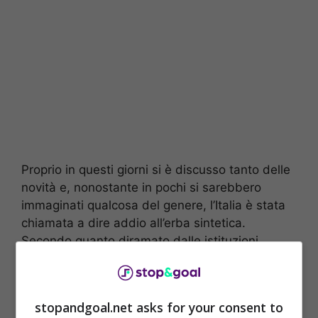
Proprio in questi giorni si è discusso tanto delle
novità e, nonostante in pochi si sarebbero
immaginati qualcosa del genere, l’Italia è stata
chiamata a dire addio all’erba sintetica.
Secondo quanto diramato dalle istituzioni
continentali, lo
Stivale
dovrà presto sbarazzarsi
di quello che è stata definitivamente giudicato
un
materiale nocivo per la salute
.
stopandgoal.net asks for your consent to