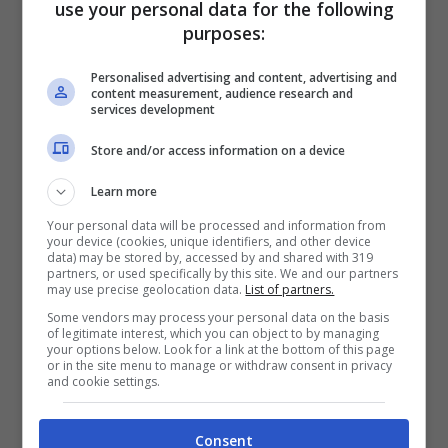
use your personal data for the following
purposes:
Personalised advertising and content, advertising and
content measurement, audience research and
services development
Store and/or access information on a device
Learn more
Your personal data will be processed and information from
your device (cookies, unique identifiers, and other device
data) may be stored by, accessed by and shared with 319
partners, or used specifically by this site. We and our partners
L’Europa ha deciso, come cambia il calcio – Stopandgoal.net
may use precise geolocation data.
List of partners.
Some vendors may process your personal data on the basis
Soprattutto a causa delle
microplastiche
of legitimate interest, which you can object to by managing
presenti al suo interno
che, con il movimento
your options below. Look for a link at the bottom of this page
or in the site menu to manage or withdraw consent in privacy
delle persone sopra il manto erboso, possono
and cookie settings.
liberarsi nell’aria e poi inalate. Insomma, la
battaglia contro la plastica sembra ormai
Consent