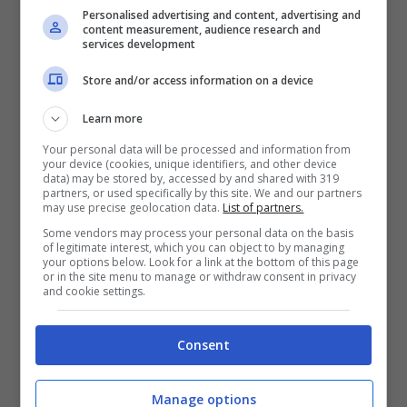
a segno il primo gol stagionale. Il caso
Personalised advertising and content, advertising and
content measurement, audience research and
scommesse
può essere decisivo per la svolta
services development
stagione a livello personale del giocatore.
Store and/or access information on a device
Learn more
Your personal data will be processed and information from
your device (cookies, unique identifiers, and other device
data) may be stored by, accessed by and shared with 319
partners, or used specifically by this site. We and our partners
may use precise geolocation data.
List of partners.
Some vendors may process your personal data on the basis
of legitimate interest, which you can object to by managing
your options below. Look for a link at the bottom of this page
or in the site menu to manage or withdraw consent in privacy
and cookie settings.
Nicolò Barella potrebbe lasciare l’Inter (Stopandgoal.net) –
Consent
AnsaFoto
Formazioni Inter: le scelte
Manage options