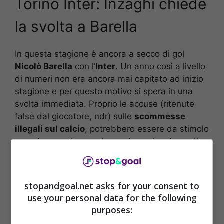
Torino Inter: Inzaghi chiede
la svolta a Barella
In questa stagione è ancora a secco di gol
Nicolò Barella
con l’
Inter
. Un anno così a livello
di numeri non era ancora mai capitato ad inizio
stagione e per questo motivo si spera in una
svolta immediata. Proprio le accuse (ritenute
false dal giocatore, ndr) sulle
scommesse
illegali sul calcio
, potrebbero essere da stimolo
maggiore per trovare la reazione che si aspetta
l’allenatore.
Infatti, ci sono delle notizie importanti ora, con
stopandgoal.net asks for your consent to
Inzaghi
che manderà in campo
Barella
per
use your personal data for the following
Torino Inter
e spera che il giocatore possa
purposes:
riuscire a trascinare la squadra anche mettendo