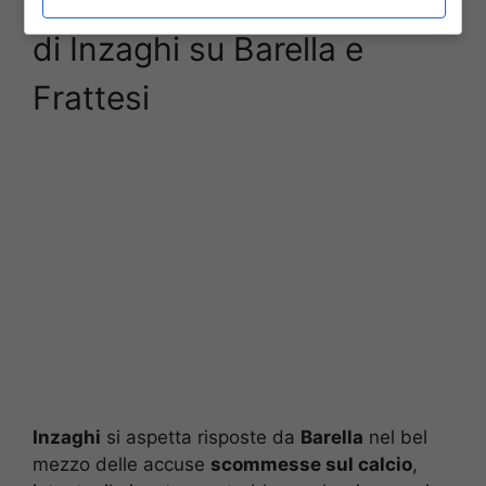
di Inzaghi su Barella e
Frattesi
Inzaghi
si aspetta risposte da
Barella
nel bel
mezzo delle accuse
scommesse sul calcio
,