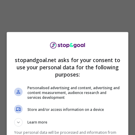
stopandgoal.net asks for your consent to
Proposto il sesso in cambio di soldi, la
use your personal data for the following
denuncia pubblica è di Alisha Lehmann
che
purposes:
ha svelato all’interno del podcast
Dir Tea Talk
di
aver ricevuto una
proposta di sesso da parte di
Personalised advertising and content, advertising and
content measurement, audience research and
una star internazionale
:
“Mi trovavo a Miami
services development
con alcuni amici in un club, poi mi è arrivato un
messaggio al telefono da parte di una persona
Store and/or access information on a device
molto importante e di fama internazionale, che
Learn more
avevo conosciuto in un altro evento. Nel
messaggio, che anche la mia guardia del corpo
Your personal data will be processed and information from