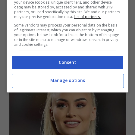
your device (cookies, unique identifiers, and other device
ha ricevuto, c’era scritto: “Pagherò 100mila
data) may be stored by, accessed by and shared with 319
franchi svizzeri
– equivalgono a poco più di
partners, or used specifically by this site. We and our partners
may use precise geolocation data.
List of partners.
100mila dollari, ndr
– per passare una notte di
Some vendors may process your personal data on the basis
sesso con Alisha”. Ovviamente ho rifiutato, ma
of legitimate interest, which you can object to by managing
la cosa folle è che ho ancora il suo messaggio
your options below. Look for a link at the bottom of this page
or in the site menu to manage or withdraw consent in privacy
sul telefono. Ragazzi, non vi posso far vedere
and cookie settings.
chi è, ma è molto conosciuto a livello
internazionale”.
Consent
Manage options