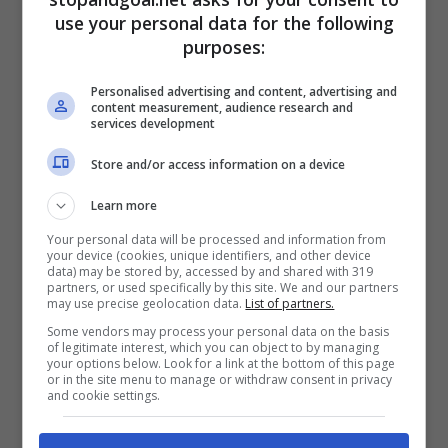
il direttore spagnolo ha messo sott’occhio molti
use your personal data for the following
giovani milanisti
, cercando di tagliare le
purposes:
gambe al club prendendo diversi talenti di
grande prospettiva.
Personalised advertising and content, advertising and
content measurement, audience research and
services development
Store and/or access information on a device
Learn more
Your personal data will be processed and information from
your device (cookies, unique identifiers, and other device
data) may be stored by, accessed by and shared with 319
partners, or used specifically by this site. We and our partners
may use precise geolocation data.
List of partners.
Some vendors may process your personal data on the basis
of legitimate interest, which you can object to by managing
your options below. Look for a link at the bottom of this page
or in the site menu to manage or withdraw consent in privacy
and cookie settings.
Milan: c’è anche Adli tra gli obiettivi del Betis (Ansa) –
stopandgoal.net