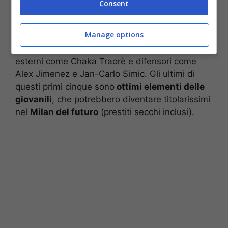
Consent
Tra i nomi che risaltano nella lista troviamo
Yacine Adli
(non ancora incluso completamente
Manage options
tra i titolari della rosa),
Luka Romero
(talento
argentino strappato dalla Lazio a titolo gratuito),
esterni come Chaka Traorè e difensori come
Alex Jimenez e Jan-Carlo Simic. Gli ultimi di
questi primi cinque sono
ottimi elementi delle
giovanili
, che potrebbero diventare titolarissimi
nel
Milan del futuro
(prestiti secchi inclusi).