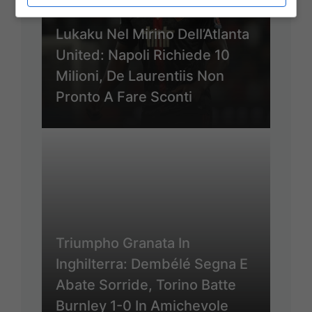
Lukaku Nel Mirino Dell’Atlanta
United: Napoli Richiede 10
Milioni, De Laurentiis Non
Pronto A Fare Sconti
Triumpho Granata In
Inghilterra: Dembélé Segna E
Abate Sorride, Torino Batte
Burnley 1-0 In Amichevole