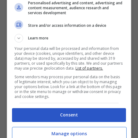
Personalised advertising and content, advertising and
content measurement, audience research and
services development
Store and/or access information on a device
Learn more
Your personal data will be processed and information from
Centenario Fiorentina:
your device (cookies, unique identifiers, and other device
data) may be stored by, accessed by and shared with 319
Commisso Ritira La Maglia
partners, or used specifically by this site. We and our partners
may use precise geolocation data.
List of partners.
N.10 Di Antognoni, Ma L’ex
Some vendors may process your personal data on the basis
Capitano Declina L’invito Alle
of legitimate interest, which you can object to by managing
your options below. Look for a link at the bottom of this page
Celebrazioni
or in the site menu to manage or withdraw consent in privacy
and cookie settings.
Consent
Manage options