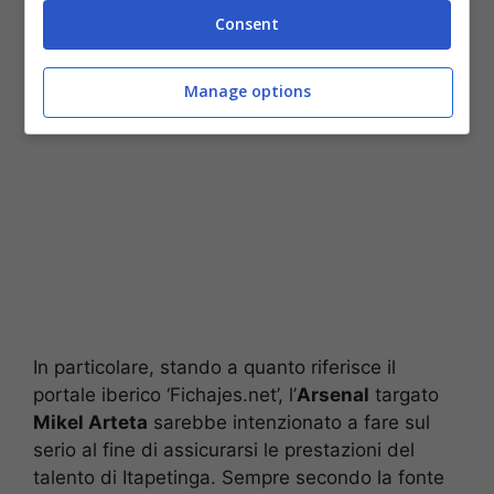
Arsenal forte su Marcos Leonardo: la Roma è avvisata (ANSA) –
Consent
Stopandgoal.net
Manage options
In particolare, stando a quanto riferisce il
portale iberico ‘Fichajes.net’, l’
Arsenal
targato
Mikel Arteta
sarebbe intenzionato a fare sul
serio al fine di assicurarsi le prestazioni del
talento di Itapetinga. Sempre secondo la fonte