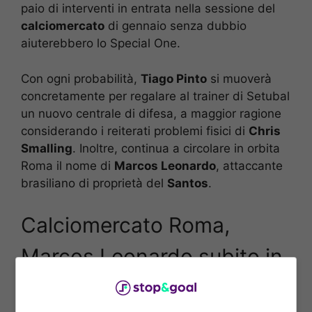
paio di interventi in entrata nella sessione del
calciomercato
di gennaio senza dubbio
aiuterebbero lo Special One.
Con ogni probabilità,
Tiago Pinto
si muoverà
concretamente per regalare al trainer di Setubal
un nuovo centrale di difesa, a maggior ragione
considerando i reiterati problemi fisici di
Chris
Smalling
. Inoltre, continua a circolare in orbita
Roma il nome di
Marcos Leonardo
, attaccante
brasiliano di proprietà del
Santos
.
Calciomercato Roma,
Marcos Leonardo subito in
Premier: c’è già l’offerta