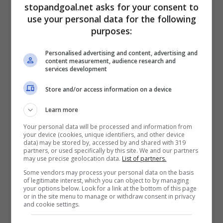
stopandgoal.net asks for your consent to
Il classe 2003, che
ha compiuto 20 anni lo
use your personal data for the following
scorso 2 maggio
, piace parecchio a Pinto, però
purposes:
la pista in argomento pare essersi un po’
raffreddata dopo il tira e molla andato in scena
Personalised advertising and content, advertising and
ad agosto. In più, la concorrenza potrebbe
content measurement, audience research and
services development
complicare i piani della ‘Magica’.
Store and/or access information on a device
Learn more
Your personal data will be processed and information from
your device (cookies, unique identifiers, and other device
data) may be stored by, accessed by and shared with 319
partners, or used specifically by this site. We and our partners
may use precise geolocation data.
List of partners.
Some vendors may process your personal data on the basis
of legitimate interest, which you can object to by managing
your options below. Look for a link at the bottom of this page
or in the site menu to manage or withdraw consent in privacy
and cookie settings.