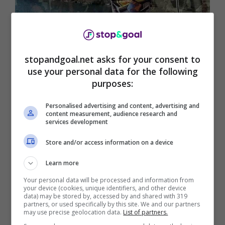
Vera Spadini in posa con il mare sullo sfondo (Instagram
@veraspadini) – stopandgoal.net
Siamo abituati a vederla nei panni della
stopandgoal.net asks for your consent to
giornalista sportiva, ma la conduttrice è riuscita
use your personal data for the following
a far fruttare anche la passione per la musica,
purposes:
abbinando i due aspetti. Ha anche pubblicato
un libro dal titolo
“Rewind: le due vite di Kurt
Personalised advertising and content, advertising and
content measurement, audience research and
Cobain”
. Sui social è seguitissima, dato che
services development
ormai
i suoi followers sono arrivati alla
spaventosa cifra di 105 mila
. E, a questo
Store and/or access information on a device
punto, non ha nessuna intenzione di fermarsi.
Learn more
Your personal data will be processed and information from
your device (cookies, unique identifiers, and other device
data) may be stored by, accessed by and shared with 319
partners, or used specifically by this site. We and our partners
may use precise geolocation data.
List of partners.