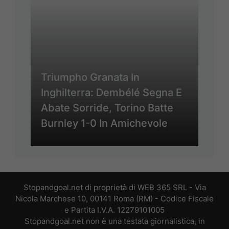
Triumpho Granata In
Inghilterra: Dembélé Segna E
Abate Sorride, Torino Batte
Burnley 1-0 In Amichevole
Stopandgoal.net di proprietà di WEB 365 SRL - Via
Nicola Marchese 10, 00141 Roma (RM) - Codice Fiscale
e Partita I.V.A. 12279101005
Stopandgoal.net non è una testata giornalistica, in