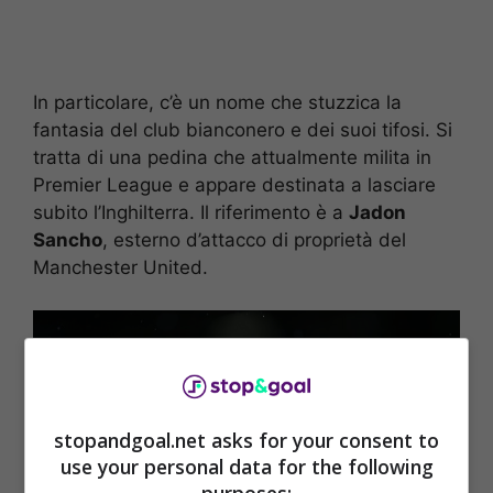
In particolare, c’è un nome che stuzzica la
fantasia del club bianconero e dei suoi tifosi. Si
tratta di una pedina che attualmente milita in
Premier League e appare destinata a lasciare
subito l’Inghilterra. Il riferimento è a
Jadon
Sancho
, esterno d’attacco di proprietà del
Manchester United.
stopandgoal.net asks for your consent to
use your personal data for the following
purposes: