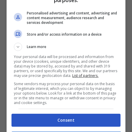
Personalised advertising and content, advertising and
content measurement, audience research and
services development
Juventus in pole per Sancho: così il colpaccio diventa realtà
Store and/or access information on a device
(ANSA) – Stopandgoal.net
Learn more
Come noto,
l’ex Borussia Dortmund è in crisi
Your personal data will be processed and information from
totale col suo allenatore Erik ten Hag
(è stato
your device (cookies, unique identifiers, and other device
accusato di essere poco professionale), perciò
data) may be stored by, accessed by and shared with 319
partners, or used specifically by this site. We and our partners
dovrà cambiare aria già a gennaio. Allo stato
may use precise geolocation data.
List of partners.
attuale delle cose, infatti, l’attaccante inglese
Some vendors may process your personal data on the basis
non rientra più nel progetto tecnico dei ‘Red
of legitimate interest, which you can object to by managing
your options below. Look for a link at the bottom of this page
Devils’ ed è fuori rosa. Ma è difficile che nel
or in the site menu to manage or withdraw consent in privacy
corso della prossima finestra dei trasferimenti
and cookie settings.
giunga una proposta di alto livello. Ragion per
cui, stando a quanto riferisce ‘Sport’,
la
Consent
Juventus ora sarebbe in pole position per
l’acquisto di Sancho
.