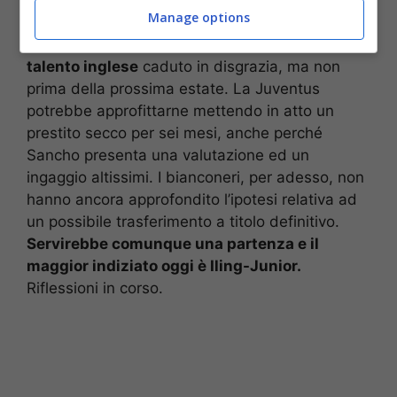
Manage options
Anche
il Barcellona prenderebbe volentieri il
talento inglese
caduto in disgrazia, ma non
prima della prossima estate. La Juventus
potrebbe approfittarne mettendo in atto un
prestito secco per sei mesi, anche perché
Sancho presenta una valutazione ed un
ingaggio altissimi. I bianconeri, per adesso, non
hanno ancora approfondito l’ipotesi relativa ad
un possibile trasferimento a titolo definitivo.
Servirebbe comunque una partenza e il
maggior indiziato oggi è Iling-Junior.
Riflessioni in corso.