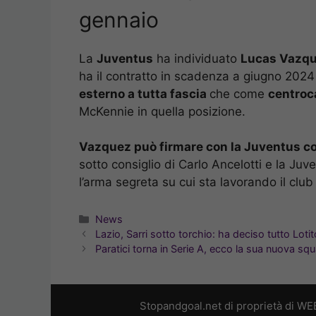
gennaio
La
Juventus
ha individuato
Lucas Vazq
ha il contratto in scadenza a giugno 2024
esterno a tutta fascia
che come
centroc
McKennie in quella posizione.
Vazquez può firmare con la Juventus co
sotto consiglio di Carlo Ancelotti e la Juv
l’arma segreta su cui sta lavorando il clu
Categorie
News
Lazio, Sarri sotto torchio: ha deciso tutto Lotit
Paratici torna in Serie A, ecco la sua nuova sq
Stopandgoal.net di proprietà di WE