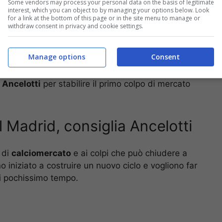
Some vendors may process your personal data on the basis of legitimate
interest, which you can object to by managing your options below. Look
for a link at the bottom of this page or in the site menu to manage or
withdraw consent in privacy and cookie settings.
ella che può essere la
rivoluzione
del presente e
ovi allenatori che possono fare al caso del club
Manage options
Consent
 Ancelotti
per stabilire il primo colpo di mercato
 Madrid, consiglia Ancelotti
 di
calciomercato
e ai colpi che può chiudere a
 iniziato a costruire un nuovo ciclo e vogliono far
di pochissimo tempo.