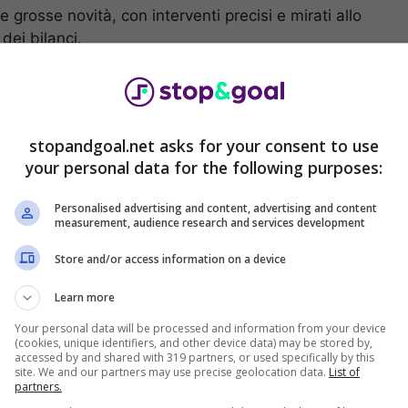
 grosse novità, con interventi precisi e mirati allo
dei bilanci.
vità: accordo con Ancelotti
stopandgoal.net asks for your consent to use
mportanti per il
futuro.
La società ha ambizioni
your personal data for the following purposes:
nuovo crescere e tornare ai fasti di un tempo ma in
a squadra a ripartire “dal basso”.
Personalised advertising and content, advertising and content
measurement, audience research and services development
Store and/or access information on a device
Learn more
Your personal data will be processed and information from your device
(cookies, unique identifiers, and other device data) may be stored by,
accessed by and shared with 319 partners, or used specifically by this
site. We and our partners may use precise geolocation data.
List of
partners.