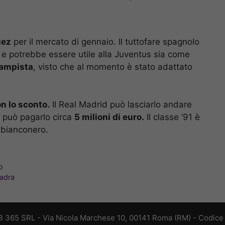
uez
per il mercato di gennaio. Il tuttofare spagnolo
 e potrebbe essere utile alla Juventus sia come
ampista
, visto che al momento è stato adattato
n lo sconto.
Il Real Madrid può lasciarlo andare
e può pagarlo circa
5 milioni di euro.
Il classe ’91 è
b bianconero.
o
uadra
B 365 SRL - Via Nicola Marchese 10, 00141 Roma (RM) - Codice F