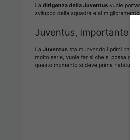
La
dirigenza della Juventus
vuole portare
sviluppo della squadra e al miglioramento 
Juventus, importante no
La
Juventus
sta muovendo i primi passi i
molto serie, vuole far sì che si possa di 
questo momento si deve prima riabituare l