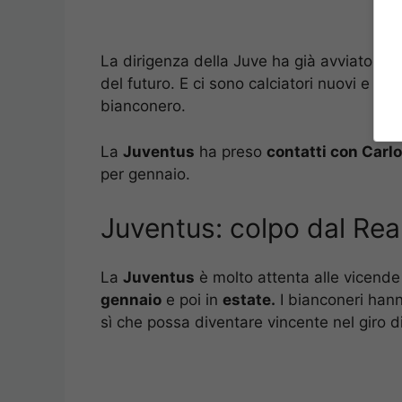
La dirigenza della Juve ha già avviato qu
del futuro. E ci sono calciatori nuovi e nu
bianconero.
La
Juventus
ha preso
contatti con Carlo
per gennaio.
Juventus: colpo dal Real
La
Juventus
è molto attenta alle vicende
gennaio
e poi in
estate.
I bianconeri hanno
sì che possa diventare vincente nel giro 