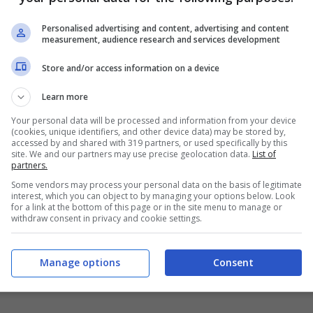
 colpo per i prossimi 15 anni
Personalised advertising and content, advertising and content
measurement, audience research and services development
proprio in questa stagione di passaggio. L’assenza
Store and/or access information on a device
oneri di poter iniziare un nuovo percorso non
o sviluppo dei giovani calciatori. La volontà della
Learn more
nni i conti a bilancio per evitare di incappare
Your personal data will be processed and information from your device
’ultimo periodo.
(cookies, unique identifiers, and other device data) may be stored by,
accessed by and shared with 319 partners, or used specifically by this
site. We and our partners may use precise geolocation data.
List of
partners.
Some vendors may process your personal data on the basis of legitimate
interest, which you can object to by managing your options below. Look
for a link at the bottom of this page or in the site menu to manage or
withdraw consent in privacy and cookie settings.
Manage options
Consent