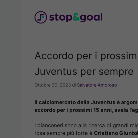
Vai
al
contenuto
Accordo per i prossimi
Juventus per sempre
Ottobre 30, 2023
di
Salvatore Amoroso
Il calciomercato della Juventus è argome
accordo per i prossimi 15 anni, svela l’a
I bianconeri sono alla ricerca di grandi mi
rosa sempre più forte è
Cristiano Giuntol