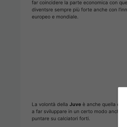
far coincidere la parte economica con que
diventsre sempre più forte anche con l’inn
europeo e mondiale.
La volontà della
Juve
è anche quella di co
a far sviluppare in un certo modo anche il 
puntare su calciatori forti.