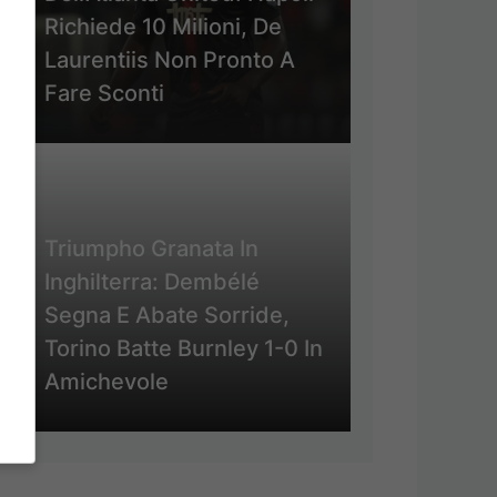
Richiede 10 Milioni, De
Laurentiis Non Pronto A
Fare Sconti
Triumpho Granata In
Inghilterra: Dembélé
Segna E Abate Sorride,
Torino Batte Burnley 1-0 In
Amichevole