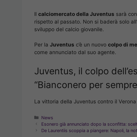
Il
calciomercato della Juventus
sarà cond
rispetto al passato. Non si baderà solo al
sviluppo del calcio giovanile.
Per la
Juventus
c’è un nuovo
colpo di m
come annunciato dal suo agente.
Juventus, il colpo dell’
“Bianconero per sempre
La vittoria della Juventus contro il Verona
Categorie
News
Esonero già annunciato dopo la sconfitta: scelt
De Laurentiis scoppia a piangere: Napoli, la not