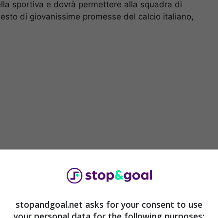
lla sportiva e dovrà permettere alla squadra di
esto di giovanissime promesse del calcio italiano,
struire una rosa più italiana possibile, per tornare
nostro calcio e dare la possibilità alla
Nazionale
di
stopandgoal.net asks for your consent to use
your personal data for the following purposes: