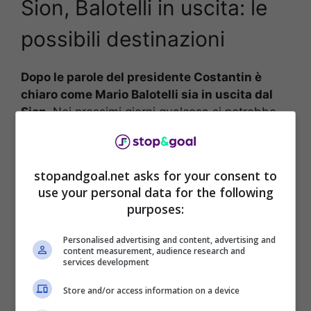
Sion, Balotelli in uscita: le
possibili destinazioni
Dopo le parole del presidente Costantin è
chiaro come Mario Balotelli sia in uscita dal
Sion.
Nei prossimi giorni qualcosa si potrebbe
sbloccare, come dichiarato anche dal
direttore
sportivo
del club biancorosso
Barthélémy
Constatin
, che ha svelato quelle che
stopandgoal.net asks for your consent to
potrebbero essere le possibili destinazioni
use your personal data for the following
dell’italiano.
purposes:
Personalised advertising and content, advertising and
content measurement, audience research and
services development
Store and/or access information on a device