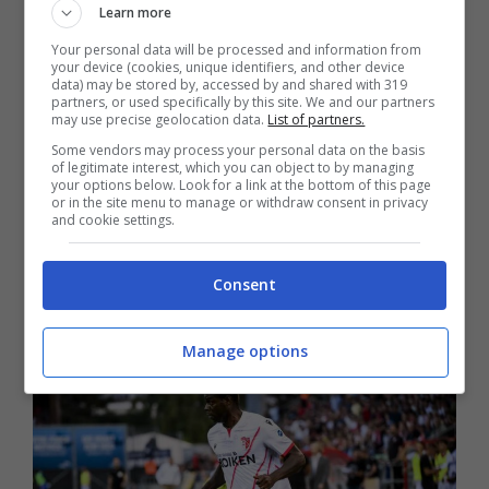
Learn more
Your personal data will be processed and information from
your device (cookies, unique identifiers, and other device
data) may be stored by, accessed by and shared with 319
partners, or used specifically by this site. We and our partners
may use precise geolocation data.
List of partners.
Some vendors may process your personal data on the basis
“Mario è in uscita, ed abbiamo avuto contatti
of legitimate interest, which you can object to by managing
your options below. Look for a link at the bottom of this page
con club della
Bulgaria
, dell’
Arabia Saudita
e
or in the site menu to manage or withdraw consent in privacy
della
Turchia
. Per avere successo in una di
and cookie settings.
queste trattative c’è bisogno che giocatore, club
cedente, acquirente ed agenti siano tutti felici,
Consent
cosa che al momento non mi parrebbe essere
possibile. Vediamo cosa succederà”.
Manage options