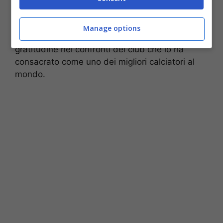
veste. Sebbene al momento non ci siano
certezze sul suo ruolo post-ritiro, il desiderio
Manage options
espresso dall’attaccante testimonia l’affetto e la
gratitudine nei confronti del club che lo ha
consacrato come uno dei migliori calciatori al
mondo.