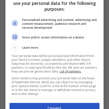
use your personal data for the following
purposes:
Personalised advertising and content, advertising and
content measurement, audience research and
La prospettiva di Benzema (ANSA) StopandGoal.net
services development
Il presidente Florentino Pérez ha sempre
Store and/or access information on a device
manifestato grande stima nei confronti di
Benzema
, definendolo uno dei migliori
Learn more
attaccanti nella storia del club. Un eventuale
Your personal data will be processed and information from
ritorno del francese potrebbe rafforzare
your device (cookies, unique identifiers, and other device
data) may be stored by, accessed by and shared with 319
ulteriormente il legame tra passato e futuro del
partners, or used specifically by this site. We and our partners
may use precise geolocation data.
List of partners.
Real Madrid, offrendo ai giovani talenti un
modello di riferimento sia dentro che fuori dal
Some vendors may process your personal data on the basis
of legitimate interest, which you can object to by managing
campo.
your options below. Look for a link at the bottom of this page
or in the site menu to manage or withdraw consent in privacy
and cookie settings.
In conclusione, le recenti dichiarazioni di Karim
Benzema lasciano intravedere la possibilità di
Consent
un futuro ritorno al Real Madrid in una nuova