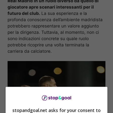
Real Madrid in un ruolo diverso da quello di
giocatore apre scenari interessanti per il
futuro del club.
La sua esperienza e la
profonda conoscenza dell’ambiente madridista
potrebbero rappresentare un valore aggiunto
per la dirigenza. Tuttavia, al momento, non ci
sono indicazioni concrete su quale ruolo
potrebbe ricoprire una volta terminata la
carriera da calciatore.
stopandgoal.net asks for your consent to