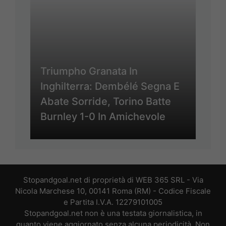
Triumpho Granata In
Inghilterra: Dembélé Segna E
Abate Sorride, Torino Batte
Burnley 1-0 In Amichevole
Stopandgoal.net di proprietà di WEB 365 SRL - Via
Nicola Marchese 10, 00141 Roma (RM) - Codice Fiscale
e Partita I.V.A. 12279101005
Stopandgoal.net non è una testata giornalistica, in
quanto viene aggiornato senza alcuna periodicità. Non