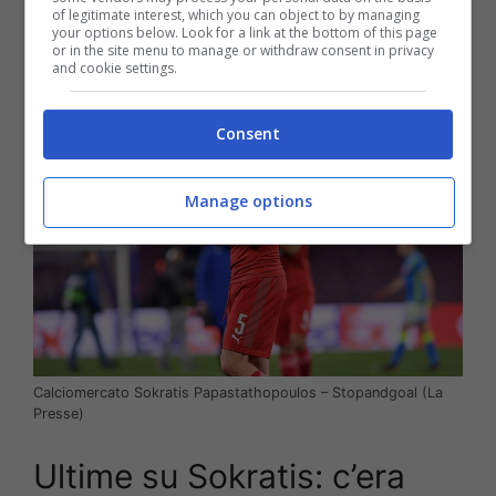
of legitimate interest, which you can object to by managing
svincolato e dunque a costo zero, Sokratis
your options below. Look for a link at the bottom of this page
sarà un nuovo giocatore del Real Betis
.
or in the site menu to manage or withdraw consent in privacy
and cookie settings.
Consent
Manage options
Calciomercato Sokratis Papastathopoulos – Stopandgoal (La
Presse)
Ultime su Sokratis: c’era