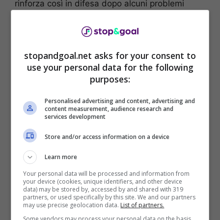
rinforza così in difesa dopo alcuni problemi
vissuti nel reparto difensivo.
stopandgoal.net asks for your consent to
use your personal data for the following
purposes:
Personalised advertising and content, advertising and
content measurement, audience research and
services development
Store and/or access information on a device
Learn more
Il difensore ex Borussia Dortmund aveva
Your personal data will be processed and information from
disputato la sua ultima avventura con la maglia
your device (cookies, unique identifiers, and other device
data) may be stored by, accessed by and shared with 319
dell’Olympiacos, club greco che lo aveva accolto
partners, or used specifically by this site. We and our partners
riportandolo a casa, ma che ha scelto poi di non
may use precise geolocation data.
List of partners.
rinnovare i propri accordi contrattuali.
Da
Some vendors may process your personal data on the basis