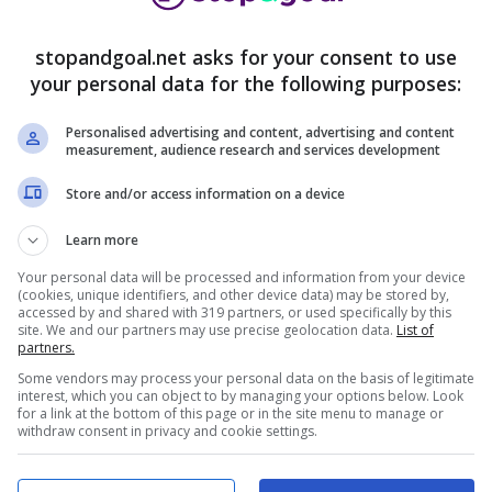
l mondo nel 1966) i
Red Devils
potrebbero fare i
 meno importante e sicuramente meno doloroso. Per
stopandgoal.net asks for your consent to use
initivo:
Anthony Martial
, finora un solo gol (in
your personal data for the following purposes:
 in mano.
Personalised advertising and content, advertising and content
measurement, audience research and services development
per gennaio: ecco tutti i
Store and/or access information on a device
Learn more
Your personal data will be processed and information from your device
(cookies, unique identifiers, and other device data) may be stored by,
accessed by and shared with 319 partners, or used specifically by this
site. We and our partners may use precise geolocation data.
List of
partners.
Some vendors may process your personal data on the basis of legitimate
interest, which you can object to by managing your options below. Look
for a link at the bottom of this page or in the site menu to manage or
withdraw consent in privacy and cookie settings.