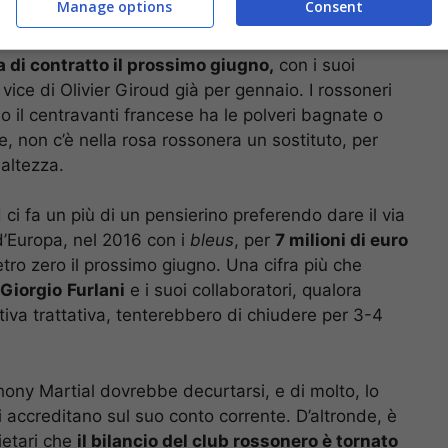
Manage options
Consent
 di contratto il prossimo giugno,
con i suoi
vice di Olivier Giroud già per gennaio. I rossoneri
do il centravanti francese ha le polveri bagnate o
e, non c’è nella rosa rossonera un sostituto, per
 altezza.
i fa un più di un pensierino preferendo dare il via
d’Europa, nel 2016 con i
bleus
, per
7 milioni di euro
ro zero il prossimo giugno. Una cifra più che
Giorgio
Furlani
e i suoi collaboratori, qualora
ativa trattativa, tenterebbero di chiudere per 3-4
hony Martial dovrebbe decurtarsi, e di molto, lo
i accreditano sul suo conto corrente. D’altronde, è
ietari che
il bilancio del club rossonero è tornato