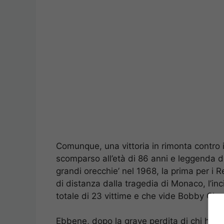
Comunque, una vittoria in rimonta contro i
scomparso all’età di 86 anni e leggenda del
grandi orecchie’ nel 1968, la prima per i Re
di distanza dalla tragedia di Monaco, l’inc
totale di 23 vittime e che vide Bobby Charl
Ebbene, dopo la grave perdita di chi ha sc