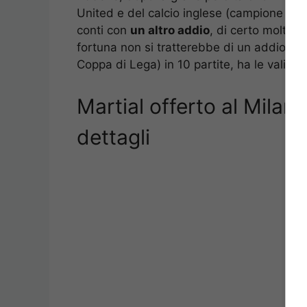
United e del calcio inglese (campione de
conti con
un altro addio
, di certo molto
fortuna non si tratterebbe di un addio def
Coppa di Lega) in 10 partite, ha le valigie
Martial offerto al Milan 
dettagli