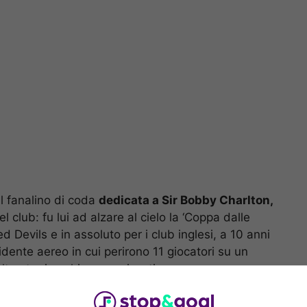
l fanalino di coda
dedicata a Sir Bobby Charlton,
 club: fu lui ad alzare al cielo la ‘Coppa dalle
d Devils e in assoluto per i club inglesi, a 10 anni
idente aereo in cui perirono 11 giocatori su un
ton tra i pochi sopravvissuti.
ritto pagine indelebili della storia del Manchester