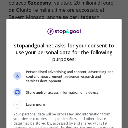
polacco
Szczesny
, valutato 20 milioni di euro
da Giuntoli e nelle ultime ore accostato al
Bayern Monaco, anche se per i tedeschi
valutano più piste.
Come riportato da
Sportmediaset
, infatti, i
stopandgoal.net asks for your consent to
bavaresi lavorano anche su Raya, ma qualora
use your personal data for the following
non riuscissero ad arrivare al loro primo
purposes:
obiettivo Szczesny potrebbe sbarcare in
Bundesliga (con Sommer all’Inter).
Personalised advertising and content, advertising and
content measurement, audience research and
services development
Store and/or access information on a device
Learn more
Your personal data will be processed and information from
your device (cookies, unique identifiers, and other device
data) may be stored by, accessed by and shared with 319
partners, or used specifically by this site. We and our partners