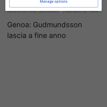
Manage options
Calciomercato Albert Gudmundsson – Stopandgoal (La Presse)
Genoa: Gudmundsson
lascia a fine anno