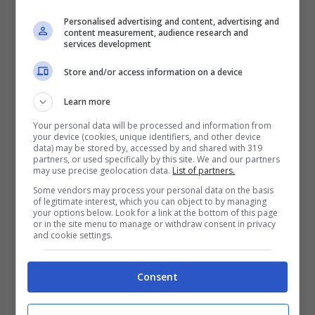
nuovi aggiornamenti.
Personalised advertising and content, advertising and
content measurement, audience research and
Secondo le ultime notizie
services development
di
mercato
il
Genoa
non ha nessuna intenzione
Store and/or access information on a device
di lasciar andare a stagione in
corso
Gudmundsson
. C’è la chiara volontà di
Learn more
andare a blindare il giocatore per evitare che
Your personal data will be processed and information from
vada via nei prossimi mesi.
your device (cookies, unique identifiers, and other device
data) may be stored by, accessed by and shared with 319
partners, or used specifically by this site. We and our partners
may use precise geolocation data.
List of partners.
Some vendors may process your personal data on the basis
of legitimate interest, which you can object to by managing
your options below. Look for a link at the bottom of this page
or in the site menu to manage or withdraw consent in privacy
and cookie settings.
Consent