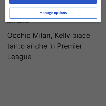
Manage options
Il Milan segue Kelly, il Bournemouth fissa il prezzo (Ansa foto) –
stopandgoal.net
Occhio Milan, Kelly piace
tanto anche in Premier
League