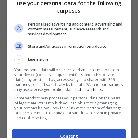
use your personal data for the following
milioni di euro per convincere le
Cherries
a
purposes:
lasciar partire Kelly.
Questa, in realtà,
potrebbe essere una semplice base d’asta,
Personalised advertising and content, advertising and
visto che l’inglese potrebbe andare via anche a
content measurement, audience research and
molto meno considerata la scadenza del suo
services development
contratto il prossimo giugno. Il
Milan
è dunque
Store and/or access information on a device
pronto a sfruttare quest’opportunità, anche se
c’è la concorrenza di una big di Premier League
Learn more
da battere.
Your personal data will be processed and information from
your device (cookies, unique identifiers, and other device
data) may be stored by, accessed by and shared with 319
partners, or used specifically by this site. We and our partners
may use precise geolocation data.
List of partners.
Some vendors may process your personal data on the basis
of legitimate interest, which you can object to by managing
your options below. Look for a link at the bottom of this page
or in the site menu to manage or withdraw consent in privacy
and cookie settings.
Consent