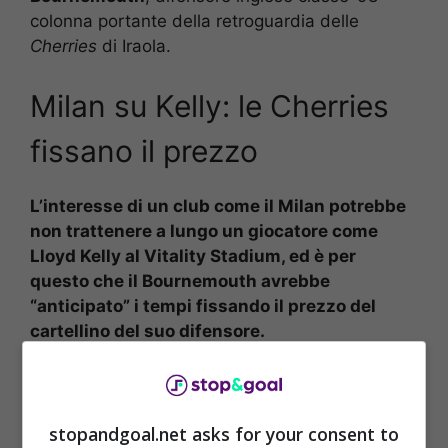
colonna portante della retroguardia delle
Cherries
di Iraola.
Milan su Kelly: le Cherries
fissano il prezzo
L’interesse di un club come il Milan potrebbe
non trattenere a lungo un giocatore come
Lloyd Kelly al Vitality Stadium, ed è per
questo che il Bournemouth avrebbe
“anticipato” i tempi fissando il prezzo del
cartellino del suo difensore.
Al momento, comunque, nessuna conferma è
arrivata in merito, ma stando a darti
stopandgoal.net asks for your consent to
Transfermarkt
potrebbero servire “solo” 18