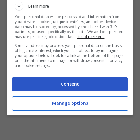
Learn more
Your personal data will be processed and information from
your device (cookies, unique identifiers, and other device
data) may be stored by, accessed by and shared with 319
Calciomercato Serie A, Angelo Ogbonna può tornare al Torino –
partners, or used specifically by this site. We and our partners
Stopandgoal (La Presse)
may use precise geolocation data.
List of partners.
Some vendors may process your personal data on the basis
Ultime su Ogbonna: le
of legitimate interest, which you can object to by managing
your options below. Look for a link at the bottom of this page
or in the site menu to manage or withdraw consent in privacy
possibilità di vederlo al
and cookie settings.
Torino
Consent
Manage options