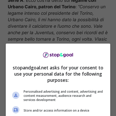
Serie A
. Ecco cos’ha detto sul
legame con
Urbano Cairo, patron del Torino
:
“Conservo un
legame intenso col presidente del Torino,
Urbano Cairo, lì mi hanno dato la possibilità di
diventare il calciatore e l’uomo che sono. Vale
anche per la Juventus, conservo bei ricordi ed è
sempre bello tornare a Torino, ogni volta. Vlasic
al Torino è bello vederlo, mi fa piacere vedere
che sia venuto fuori il suo talento in una
squadra alla quale sono legatissimo”.
stopandgoal.net asks for your consent to
use your personal data for the following
purposes:
Personalised advertising and content, advertising and
content measurement, audience research and
services development
Store and/or access information on a device