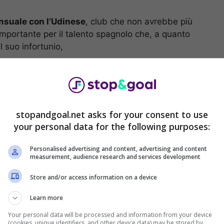
suale con l’Udinese
, club che non avrebbe più
 importante per il talento spagnolo che, a quanto
l suo infortunio,
 Veneto
,
Gerard Deulofeu potrebbe salutare con
ta Udinese
. Non rientrando praticamente neppure
 dal club della famiglia Pozzo.
stopandgoal.net asks for your consent to use
a Deulofeu: spiegato il
your personal data for the following purposes:
Personalised advertising and content, advertising and content
measurement, audience research and services development
ittà di Udine, ma
l’esperienza di Gerard Deulofeu
Store and/or access information on a device
ondo la stessa fonte, i problemi legati al suo
Learn more
ce e il suo rientro slitterebbe per la prossima
Your personal data will be processed and information from your device
(cookies, unique identifiers, and other device data) may be stored by,