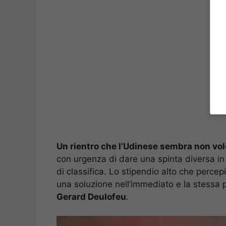
Un rientro che l’Udinese sembra non vol
con urgenza di dare una spinta diversa in 
di classifica. Lo stipendio alto che percep
una soluzione nell’immediato e la stessa po
Gerard Deulofeu
.