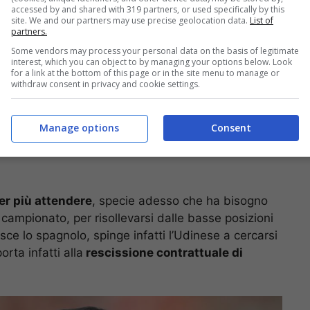
accessed by and shared with 319 partners, or used specifically by this
site. We and our partners may use precise geolocation data.
List of
partners.
Some vendors may process your personal data on the basis of legitimate
interest, which you can object to by managing your options below. Look
for a link at the bottom of this page or in the site menu to manage or
withdraw consent in privacy and cookie settings.
Manage options
Consent
er più attendere
, specie adesso che ha bisogno
campionato, per risollevarsi dalle basse posizioni
isce lo spagnolo, spinge infatti l’Udinese a cercarsi
rta infatti alla
rescissione contrattuale di