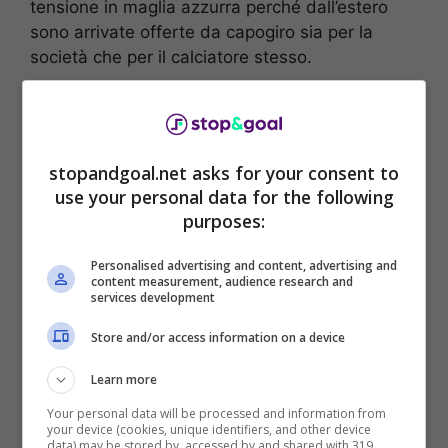
tensione in maglia azzurra perché dall’estero
sono arrivate offerte da capogiro sia per la
società che per il calciatore stesso.
stopandgoal.net asks for your consent to
use your personal data for the following
purposes:
Personalised advertising and content, advertising and
content measurement, audience research and
services development
Store and/or access information on a device
Con un comunicato ufficiale di pochi minuti fa, il
Learn more
Napoli ha preso posizione definitivamente sul
Your personal data will be processed and information from
caso Osimhen, negando qualsiasi possibilità di
your device (cookies, unique identifiers, and other device
cessione.
data) may be stored by, accessed by and shared with 319