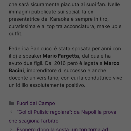
che sarà sicuramente piaciuta ai suoi fan. Nelle
immagini pubblicate sui social, la ex
presentatrice del Karaoke è sempre in tiro,
curatissima e al top tra acconciatura, make up e
outfit.
Federica Panicucci è stata sposata per anni con
il dj e speaker
Mario Fargetta
, dal quale ha
avuto due figli. Dal 2016 però è legata a
Marco
Bacini
, imprenditore di successo e anche
docente universitario, con cui la conduttrice vive
un idillio assolutamente positivo.
Categorie
Fuori dal Campo
“Gol di Pulisic regolare”: da Napoli la prova
che scagiona l’arbitro
Esonero dopo la sosta: un top torna ad