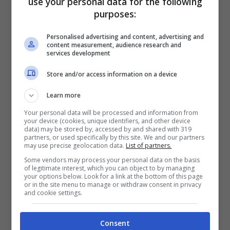
use your personal data for the following
purposes:
Personalised advertising and content, advertising and
content measurement, audience research and
services development
Store and/or access information on a device
Learn more
Your personal data will be processed and information from
your device (cookies, unique identifiers, and other device
data) may be stored by, accessed by and shared with 319
partners, or used specifically by this site. We and our partners
may use precise geolocation data.
List of partners.
Federica Panicucci, il vestitino fa sognare (Instagram) –
stopandgoal.net
Some vendors may process your personal data on the basis
of legitimate interest, which you can object to by managing
your options below. Look for a link at the bottom of this page
Uno degli ultimi post pubblicati vede la
or in the site menu to manage or withdraw consent in privacy
and cookie settings.
Panicucci in versione Barbie, la moda del
momento. La conduttrice toscana si è mostrata
in quel di Milano,
indossando un abito
Consent