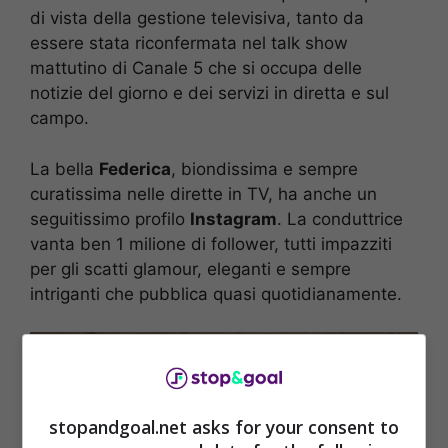
di vista della gestione televisiva, tanto da
essere stata riconfermata nel talk show
mattutino di Canale 5 che si occupa delle
notizie del giorno e dei servizi in diretta e sul
campo.
La bella
Federica
, biondissima e sempre
curatissima nelle dirette in TV, ha anche un
seguitissimo profilo
Instagram
. La conduttrice
vanta ben 1 milione di follower, tutti impazziti
per gli scatti glamour, eleganti e sempre
intriganti che pubblica quasi quotidianamente.
stopandgoal.net asks for your consent to