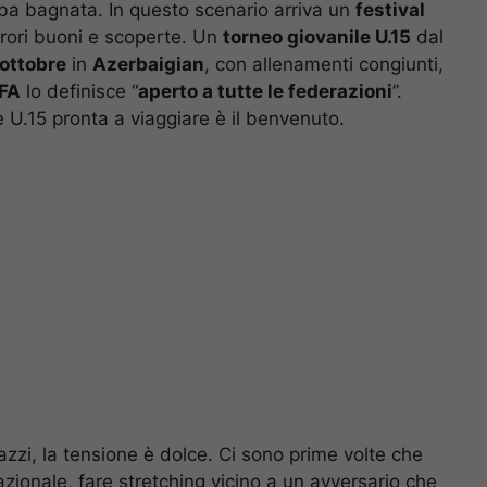
ba bagnata. In questo scenario arriva un
festival
rrori buoni e scoperte. Un
torneo giovanile U.15
dal
ottobre
in
Azerbaigian
, con allenamenti congiunti,
IFA
lo definisce “
aperto a tutte le federazioni
”.
 U.15 pronta a viaggiare è il benvenuto.
gazzi, la tensione è dolce. Ci sono prime volte che
azionale, fare stretching vicino a un avversario che