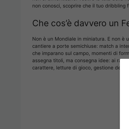
non conosci, scoprire che il tuo dribbling
Che cos’è davvero un Fe
Non è un Mondiale in miniatura. E non è 
cantiere a porte semichiuse: match a intens
che imparano sul campo, momenti di form
assegna titoli, ma consegna idee: ai ragazzi
carattere, letture di gioco, gestione dello 