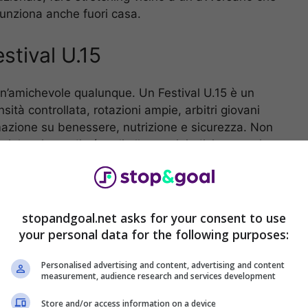
 funziona anche fuori casa.
stival U.15
un’amichevole qualunque. Un Festival U.15 è un
ità controllata, rotazioni ampie, arbitri giovani
azione su benessere, nutrizione e sicurezza. Non
, la misura di sé; agli allenatori, indizi concreti su
stress.
stopandgoal.net asks for your consent to use
your personal data for the following purposes:
Personalised advertising and content, advertising and content
measurement, audience research and services development
Store and/or access information on a device