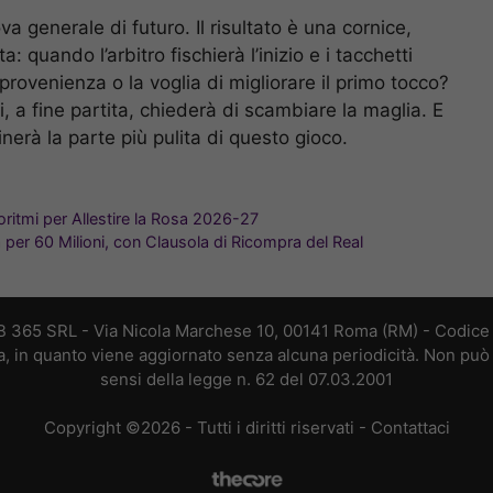
ova generale di futuro. Il risultato è una cornice,
 quando l’arbitro fischierà l’inizio e i tacchetti
 provenienza o la voglia di migliorare il primo tocco?
i, a fine partita, chiederà di scambiare la maglia. E
inerà la parte più pulita di questo gioco.
goritmi per Allestire la Rosa 2026-27
a per 60 Milioni, con Clausola di Ricompra del Real
B 365 SRL - Via Nicola Marchese 10, 00141 Roma (RM) - Codice F
a, in quanto viene aggiornato senza alcuna periodicità. Non può 
sensi della legge n. 62 del 07.03.2001
Copyright ©2026 - Tutti i diritti riservati -
Contattaci