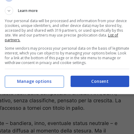
Learn more
Your personal data will be processed and information from your device
(cookies, unique identifiers, and other device data) may be stored by,
che obbligano a pensare in fretta. Gli osservatori
accessed by and shared with 319 partners, or used specifically by this
site. We and our partners may use precise geolocation data.
List of
 orientato, postura del corpo in pressione,
partners.
anni, un gesto ben fatto pesa più di mille parole.
Some vendors may process your personal data on the basis of legitimate
interest, which you can object to by managing your options below. Look
for a link at the bottom of this page or in the site menu to manage or
a, tra campo e percezione
withdraw consent in privacy and cookie settings.
olarizza l’attenzione: la
FIFA
ha confermato che la
Manage options
Consent
che sposta l’asse del dibattito oltre lo schema
maste fuori dalle competizioni ufficiali FIFA/UEFA;
tivo, senza classifiche, pensato per la crescita. La
accesso a tornei con titolo in palio.
te – bandiera, inno, eventuale status neutrale – e
 stata diffusa al momento della stesura. Ma il