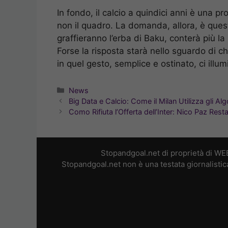
In fondo, il calcio a quindici anni è una pr
non il quadro. La domanda, allora, è questa:
graffieranno l’erba di Baku, conterà più la
Forse la risposta starà nello sguardo di ch
in quel gesto, semplice e ostinato, ci illum
Categorie
News
Big Data e Calcio: Come il Milan Utilizza gli Al
Como Rifiuta l’Offerta dell’Inter: Nico Paz Rest
Stopandgoal.net di proprietà di WE
Stopandgoal.net non è una testata giornalistic