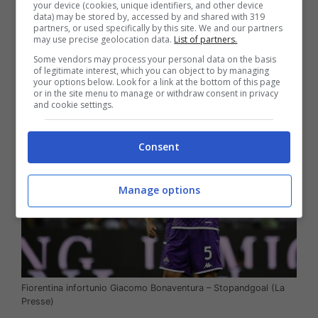
your device (cookies, unique identifiers, and other device
scelta di escludere Bonaventura
, calciatore
data) may be stored by, accessed by and shared with 319
partners, or used specifically by this site. We and our partners
che si è rivelato fondamentale fino a questo
may use precise geolocation data.
List of partners.
momento nella gestione Italiano e per la
Some vendors may process your personal data on the basis
Fiorentina.
of legitimate interest, which you can object to by managing
your options below. Look for a link at the bottom of this page
or in the site menu to manage or withdraw consent in privacy
and cookie settings.
Consent
Manage options
Fiorentina infortunio Giacomo Bonaventura – Stopandgoal (La
Presse)