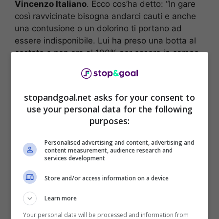
Vincenzo Italiano
. Ecco cos’ha detto: “In gare
così ravvicinate bisogna andarci cauti e anche
una contusione o un dolorino ti portano ad
essere indisponibile. Lui ha preso una botta al
costato e non era al 100% per essere in campo,
pertanto abbiamo preferito non schierarlo”.
stopandgoal.net asks for your consent to
use your personal data for the following
purposes:
Personalised advertising and content, advertising and
content measurement, audience research and
services development
Store and/or access information on a device
Learn more
Your personal data will be processed and information from
Sembra essere dunque
in via precauzionale la