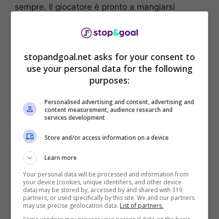
sempre. Il giocatore è pronto a mangiarsi
nuovamente la fascia destra agli ordini di
Juric
,
Paola si divide tra i vari impegni tra cui una
cena ‘anticipata’ di Natale con amiche e altri
stopandgoal.net asks for your consent to
personaggi del mondo dello spettacolo.
use your personal data for the following
purposes:
Paola Di Benedetto, il top è
Personalised advertising and content, advertising and
aderente quanto basta:
content measurement, audience research and
services development
bellezza micidiale, le
Store and/or access information on a device
campane suonano a festa
Learn more
Your personal data will be processed and information from
Una serata dalla grande eleganza, distribuita a
your device (cookies, unique identifiers, and other device
piene mani, specialmente da Paola che manco
data) may be stored by, accessed by and shared with 319
partners, or used specifically by this site. We and our partners
a dirlo con il suo look ha mandato in visibilio i
may use precise geolocation data.
List of partners.
suoi followers su
Instagram
.