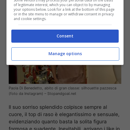
Some vendors may process your personal data on the basis
of legitimate interest, which you can object to by managing
your options below. Look for a link at the bottom of this page
or in the site menu to manage or withdraw consent in privacy
and cookie settings.
Consent
Manage options
Paola Di Benedetto, abito di gran classe: silhouette pazzesca
(foto da Instagram) – Stopandgoal.net
Il suo sorriso splendido colpisce sempre al
cuore, il top di raso è elegantissimo e sensuale,
evidenziando quanto basta la solita figura
formosa e suadente. Inevitabili, arrivano i like in