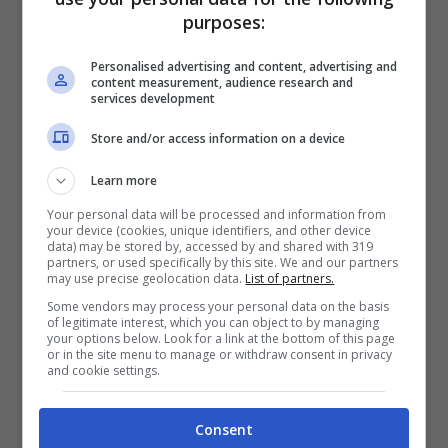
Nomi e responsabilità:
purposes:
cosa manca
Personalised advertising and content, advertising and
content measurement, audience research and
services development
La domanda che tutti fanno è la più semplice:
Store and/or access information on a device
quali sono i nomi? Al momento, non esiste alcun
elenco pubblico di clienti o personaggi noti. I
Learn more
“nominativi” possibili, se esistono agli atti,
Your personal data will be processed and information from
restano protetti. E va bene così. La giustizia non
your device (cookies, unique identifiers, and other device
si fa con le fughe di notizie, né con i sussurri nei
data) may be stored by, accessed by and shared with 319
partners, or used specifically by this site. We and our partners
bar. Un nome buttato lì brucia una reputazione
may use precise geolocation data.
List of partners.
per sempre. Un nome taciuto, se colpevole,
Some vendors may process your personal data on the basis
attende il processo.
of legitimate interest, which you can object to by managing
your options below. Look for a link at the bottom of this page
or in the site menu to manage or withdraw consent in privacy
and cookie settings.
Consent