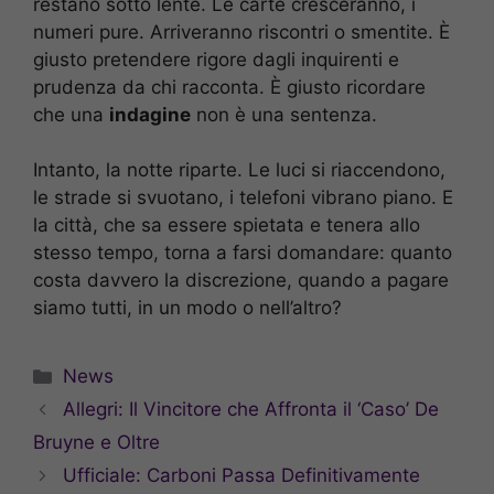
restano sotto lente. Le carte cresceranno, i
numeri pure. Arriveranno riscontri o smentite. È
giusto pretendere rigore dagli inquirenti e
prudenza da chi racconta. È giusto ricordare
che una
indagine
non è una sentenza.
Intanto, la notte riparte. Le luci si riaccendono,
le strade si svuotano, i telefoni vibrano piano. E
la città, che sa essere spietata e tenera allo
stesso tempo, torna a farsi domandare: quanto
costa davvero la discrezione, quando a pagare
siamo tutti, in un modo o nell’altro?
Categorie
News
Allegri: Il Vincitore che Affronta il ‘Caso’ De
Bruyne e Oltre
Ufficiale: Carboni Passa Definitivamente