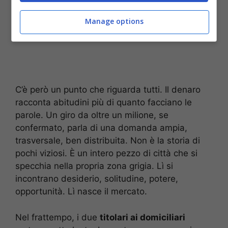
Manage options
C’è però un punto che riguarda tutti. Il denaro
racconta abitudini più di quanto facciano le
parole. Un giro da oltre un milione, se
confermato, parla di una domanda ampia,
trasversale, ben distribuita. Non è la storia di
pochi viziosi. È un intero pezzo di città che si
specchia nella propria zona grigia. Lì si
incontrano desiderio, solitudine, potere,
opportunità. Lì nasce il mercato.
Nel frattempo, i due
titolari ai domiciliari