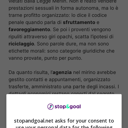
vietati dalla Legge Merlin. Non è reato vendere
prestazioni sessuali in forma autonoma, ma lo è
trarne profitto organizzato: lo dice il codice
penale quando parla di
sfruttamento
e
favoreggiamento
. Se poi i proventi vengono
ripuliti attraverso giri opachi, scatta l’ipotesi di
riciclaggio
. Sono parole dure, ma non sono
etichette morali: sono categorie giuridiche che
vanno provate, punto per punto.
Da quanto risulta, l’
agenzia
nel mirino avrebbe
gestito contatti e appuntamenti, organizzato
trasferte, amministrato una parte degli incassi. I
dettagli economici restano coperti dal segreto
investigativo. Non ci sono numeri ufficiali su
percentuali o listini. Chi dice di conoscerli oggi,
mente o indovina.
stopandgoal.net asks for your consent to
use your personal data for the following