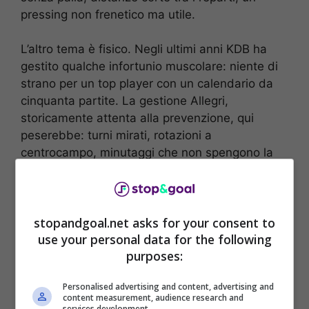
pressing non frenetico ma utile.
L’altro tema è fisico. Negli ultimi anni KDB ha
gestito qualche infortunio muscolare: niente di
strano per un top player con un calendario da
cinquanta partite. La gestione Allegri,
storicamente attenta alla prevenzione, qui
peserebbe: turni mirati, rotazioni a
centrocampo, minutaggi che non spengono la
scintilla.
Oltre il fuoriclasse: le altre
stopandgoal.net asks for your consent to
sfide di Allegri
use your personal data for the following
purposes:
Intorno al “caso” c’è un mondo. L’innesto di una
Personalised advertising and content, advertising and
stella ridisegna lo
spogliatoio
. Allegri sa
content measurement, audience research and
services development