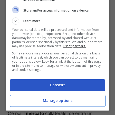
quando defilarsi e quando battere i pugni sul
tavolo: ha imparato che la parola giusta al
Store and/or access information on a device
momento giusto vale quanto un cambio al 70’. Il
Learn more
lavoro vero sarebbe tenere tutti dentro il
progetto: i senatori, i giovani che bussano, i
Your personal data will be processed and information from
your device (cookies, unique identifiers, and other device
comprimari che decidono le partite di gennaio.
data) may be stored by, accessed by and shared with 319
partners, or used specifically by this site. We and our partners
may use precise geolocation data.
List of partners.
Some vendors may process your personal data on the basis
of legitimate interest, which you can object to by managing
your options below. Look for a link at the bottom of this page
or in the site menu to manage or withdraw consent in privacy
and cookie settings.
Consent
Manage options
C’è poi il
mercato
collaterale: se entra un