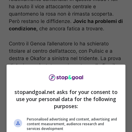
ha avuto il vice attaccante centrale e
quantomeno la rosa non è rimasta scoperta.
Però restano le diffidenze.
Jovic ha problemi di
condizione,
che ancora fatica a trovare.
Contro il Genoa l’allenatore lo ha schierato
titolare al centro dell’attacco, con Pulisic e a
destra e Okafor a sinistra nel tridente. La prova
di Jovic non è stata convincente, e alla fine il
tecnico lo ha sostituito. Per questo rimangono le
perplessità sull’ex Real e l’apporto che potrà
dare al Milan.
stopandgoal.net asks for your consent to
use your personal data for the following
purposes:
Personalised advertising and content, advertising and
content measurement, audience research and
services development