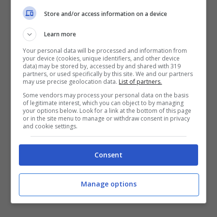
Store and/or access information on a device
Learn more
Your personal data will be processed and information from
your device (cookies, unique identifiers, and other device
data) may be stored by, accessed by and shared with 319
partners, or used specifically by this site. We and our partners
Luka Jovic potrebbe finire in uno scambio con Scally
may use precise geolocation data.
List of partners.
(stopandgoal.net – Ansa)
Some vendors may process your personal data on the basis
of legitimate interest, which you can object to by managing
Non è un segreto che i rossoneri si guardino
your options below. Look for a link at the bottom of this page
or in the site menu to manage or withdraw consent in privacy
intorno per
un profilo più importante,
and cookie settings.
soprattutto perché Giroud non potrà durare
all’infinito. E per questo
Jovic potrebbe partire
Consent
presto, forse già a gennaio.
L’attaccante ex
Real Madrid ha diversi estimatori, soprattutto in
Germania, e il Milan potrebbe lasciarlo andare
Manage options
subito, utilizzando come pedina di scambio.