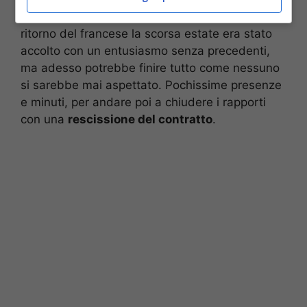
potrebbe finire nel peggiore dei modi. Il grande
ritorno del francese la scorsa estate era stato
accolto con un entusiasmo senza precedenti,
ma adesso potrebbe finire tutto come nessuno
si sarebbe mai aspettato. Pochissime presenze
e minuti, per andare poi a chiudere i rapporti
con una
rescissione del contratto
.