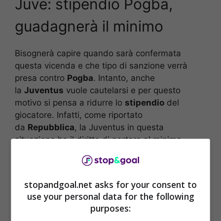
Juve: stipendio Pogba,
guadagnerà il minimo
Bisognerà capire quando sarà confermata
questa vicenda e che tipo di sanzione verrà
presa contro
Pogba
. Intanto, anche
la
Juventus
vuole cautelarsi e per questo
motivo si pensa a ridurre lo
stipendio
del
giocatore. Infatti, come riportato
da
Repubblica
, la Juventus in questa
situazione ha il diritto di portare al minimo
sindacale lo
stipendio di Pogba con una
squalifica per doping
, 42.477 euro lordi l’anno
che, al netto, equivalgono a circa duemila euro
stopandgoal.net asks for your consent to
al mese.
use your personal data for the following
purposes: