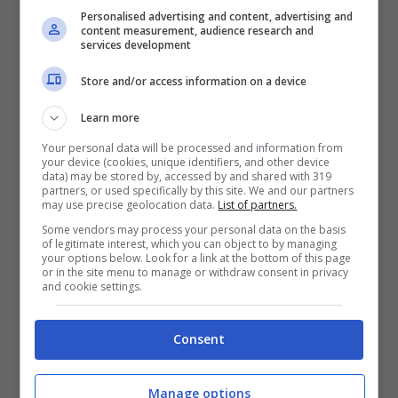
Personalised advertising and content, advertising and
content measurement, audience research and
services development
Store and/or access information on a device
Learn more
Your personal data will be processed and information from
your device (cookies, unique identifiers, and other device
data) may be stored by, accessed by and shared with 319
partners, or used specifically by this site. We and our partners
may use precise geolocation data.
List of partners.
Pogba quale farmaco ha assunto? (La Presse Foto) –
Some vendors may process your personal data on the basis
stopandgoal.net
of legitimate interest, which you can object to by managing
your options below. Look for a link at the bottom of this page
or in the site menu to manage or withdraw consent in privacy
Pogba Juve: possibile
and cookie settings.
rescissione
Consent
La situazione difficile in
Manage options
casa
Juventus
tra
Pogba
e il club bianconero