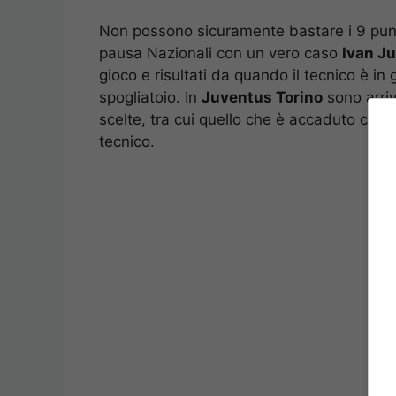
Non possono sicuramente bastare i 9 punti
pausa Nazionali con un vero caso
Ivan Ju
gioco e risultati da quando il tecnico è i
spogliatoio. In
Juventus Torino
sono arriv
scelte, tra cui quello che è accaduto con
tecnico.