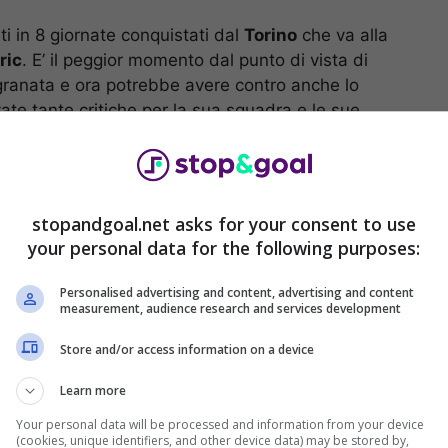
 in 8 giornate conquistati dal
Torino
che va alla
ric
. E’ il peggior momento dal punto di vista di
n granata e ora potrebbe avere contro anche lo
ate tante critiche per la sua squadra e le sue
Radonjic
, lasciato a casa per una rottura con il
stopandgoal.net asks for your consent to use
your personal data for the following purposes:
Personalised advertising and content, advertising and content
measurement, audience research and services development
Store and/or access information on a device
Learn more
Your personal data will be processed and information from your device
(cookies, unique identifiers, and other device data) may be stored by,