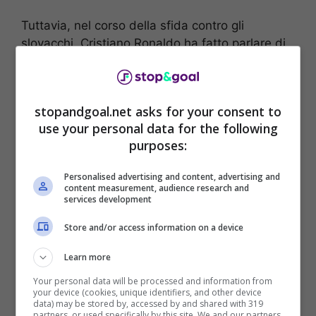
Tuttavia, nel corso della sfida contro gli
slovacchi, Cristiano Ronaldo ha fatto parlare di
se non solo per i suoi gol, ma anche per un
labiale che ha sconvolto i tifosi. Prima di battere
il rigore del momentaneo 2-0, infatti, le
stopandgoal.net asks for your consent to
immagini mostrano il fuoriclasse portoghese in
use your personal data for the following
primo piano
che sembra pronunciare
purposes:
un’invocazione musulmana,
ovvero
“Bismallah” che sta per “in nome di Allah”.
Personalised advertising and content, advertising and
content measurement, audience research and
services development
Un labiale che ha lasciato tutti senza parole
poiché tale invocazione apre tutte le sure del
Store and/or access information on a device
Corano, il libro sacro dei musulmani, e ciò
spinge a credere che
Cristiano Ronaldo si stia
Learn more
convertendo all’Islam.
Le immagine mostrate
Your personal data will be processed and information from
sono inequivocabili e non resta altro da capire
your device (cookies, unique identifiers, and other device
data) may be stored by, accessed by and shared with 319
se il campione lusitano si comporti in questo
partners, or used specifically by this site. We and our partners