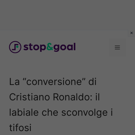
Vai
al
Menu
contenuto
La “conversione” di
Cristiano Ronaldo: il
labiale che sconvolge i
tifosi