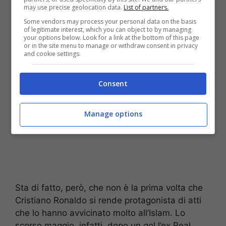
modo in segno di rispetto per la cultura islamica
may use precise geolocation data.
List of partners.
o se voglia davvero avvicinarsi alla religione
Some vendors may process your personal data on the basis
of legitimate interest, which you can object to by managing
islamica.
your options below. Look for a link at the bottom of this page
or in the site menu to manage or withdraw consent in privacy
and cookie settings.
Consent
Manage options
Sta di fatto, però, che non è la prima volta che
Cristiano Ronaldo si rende protagonista di atti
che lo hanno avvicinato molto all’Islam. Lo
scorso maggio, infatti, dopo un gol l’ex Real