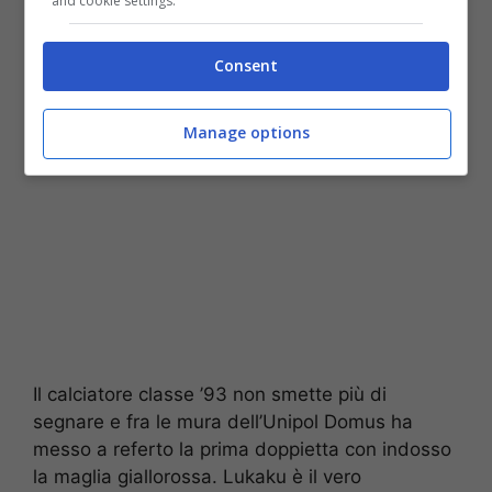
and cookie settings.
Allegri aveva ragione: Juve-Lukaku, c’è l’annuncio in diretta
(ANSA) – Stopandgoal.net
Consent
Manage options
Il calciatore classe ’93 non smette più di
segnare e fra le mura dell’Unipol Domus ha
messo a referto la prima doppietta con indosso
la maglia giallorossa. Lukaku è il vero