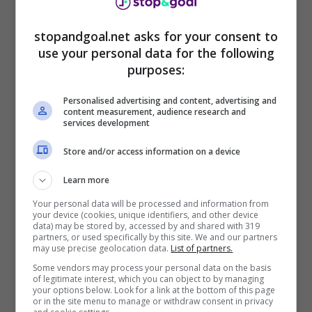
Il giornalista, inoltre, sottolinea come l’ex
Cagliari
avesse ragione a chiedere alla società
stopandgoal.net asks for your consent to
l’acquisto di Romelu Lukaku,
poiché ora
use your personal data for the following
l’attacco è sempre da inventare. Ora il
purposes:
centravanti belga se lo sta godendo la Roma,
Personalised advertising and content, advertising and
con Big Rom che impattato subito nel migliore
content measurement, audience research and
dei modi all’interno dell’ambiente capitolino.
services development
Store and/or access information on a device
Learn more
Your personal data will be processed and information from
your device (cookies, unique identifiers, and other device
data) may be stored by, accessed by and shared with 319
partners, or used specifically by this site. We and our partners
may use precise geolocation data.
List of partners.
Some vendors may process your personal data on the basis
of legitimate interest, which you can object to by managing
your options below. Look for a link at the bottom of this page
or in the site menu to manage or withdraw consent in privacy