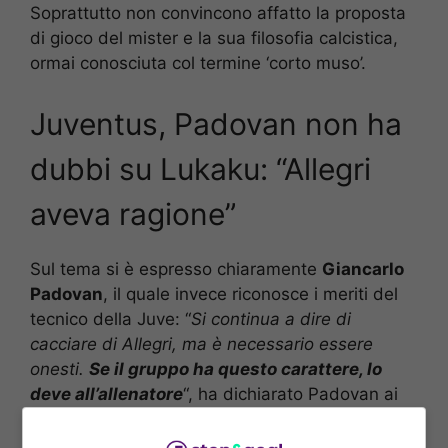
Soprattutto non convincono affatto la proposta
di gioco del mister e la sua filosofia calcistica,
ormai conosciuta col termine ‘corto muso’.
Juventus, Padovan non ha
dubbi su Lukaku: “Allegri
aveva ragione”
Sul tema si è espresso chiaramente
Giancarlo
Padovan
, il quale invece riconosce i meriti del
tecnico della Juve: “
Si continua a dire di
cacciare di Allegri, ma è necessario essere
onesti.
Se il gruppo ha questo carattere, lo
deve all’allenatore
“, ha dichiarato Padovan ai
microfoni di ‘Radio Radio’.