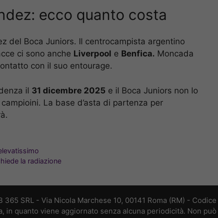
andez: ecco quanto costa
dez del Boca Juniors. Il centrocampista argentino
racce ci sono anche
Liverpool
e
Benfica.
Moncada
ontatto con il suo entourage.
adenza il
31 dicembre 2025
e il Boca Juniors non lo
i campioini. La base d’asta di partenza per
rà.
 elevatissimo
hiede la radiazione
B 365 SRL - Via Nicola Marchese 10, 00141 Roma (RM) - Codice F
a, in quanto viene aggiornato senza alcuna periodicità. Non può 