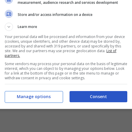
measurement, audience research and services development
reciso per il
calciomercato.
Anzitutto andrà
Store and/or access information on a device
tutti i calciatori non utili alla causa rossonera. E
atori giovani, non troppo dispendiosi e dal
Learn more
Your personal data will be processed and information from your device
(cookies, unique identifiers, and other device data) may be stored by,
accessed by and shared with 319 partners, or used specifically by this
ilan ha messo nel mirino un
nome nuovo per il
site. We and our partners may use precise geolocation data.
List of
partners.
Some vendors may process your personal data on the basis of legitimate
interest, which you can object to by managing your options below. Look
in mediana: ecco chi è
for a link at the bottom of this page or in the site menu to manage or
withdraw consent in privacy and cookie settings.
lciomercato
e sta studiando le mosse giuste per
Manage options
Consent
alcuni dei talenti migliori del panorama mondiale.
guardando già da tempo i campionati stranieri per