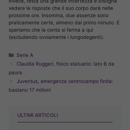
invece, resta una grande incertezza e bisogna
vedere le risposte che il suo corpo darà nelle
prossime ore. Insomma, due assenze sono
praticamente certe, almeno dal primo minuto. E
speriamo che la conta si ferma a qui
(escludendo ovviamente i lungodegenti).
Categorie
Serie A
Claudia Ruggeri, fisico statuario: lato B da
paura
Juventus, emergenza centrocampo finita:
bastano 17 milioni
ULTIMI ARTICOLI