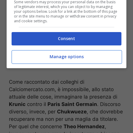
Some vendors may process your personal data on the basis
of legitimate interest, which you can object to by managing
your options below. Look for a link at the bottom of this page
or in the site menu to manage or withdraw consent in privacy
and cookie settings.
Consent
Manage options
Come raccontato dai colleghi di
Calciomercato.com, è impossibile, allo stato
attuale delle cose, immaginare la presenza di
Krunic
contro il
Paris Saint Germain
. Discorso
diverso, invece, per
Chukwueze
, che dovrebbe
recuperare ma non per una maglia da titolare.
Per quel che concerne
Theo Hernandez
,