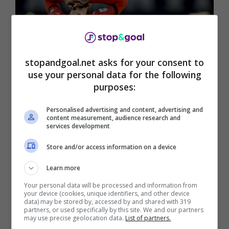
stopandgoal.net asks for your consent to
use your personal data for the following
purposes:
Personalised advertising and content, advertising and
In casa Milan arriva la svolta in relazione alle condizioni di
content measurement, audience research and
Krunic, Chukwueze e Theo Hernandez: le ultime notizie a
services development
riguardo
Store and/or access information on a device
Milan, Krunic e Chukwueze
Learn more
out con il PSG: in dubbio
Your personal data will be processed and information from
your device (cookies, unique identifiers, and other device
data) may be stored by, accessed by and shared with 319
Theo
partners, or used specifically by this site. We and our partners
may use precise geolocation data.
List of partners.